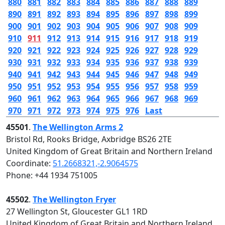
880
881
882
883
884
885
886
887
888
889
890
891
892
893
894
895
896
897
898
899
900
901
902
903
904
905
906
907
908
909
910
911
912
913
914
915
916
917
918
919
920
921
922
923
924
925
926
927
928
929
930
931
932
933
934
935
936
937
938
939
940
941
942
943
944
945
946
947
948
949
950
951
952
953
954
955
956
957
958
959
960
961
962
963
964
965
966
967
968
969
970
971
972
973
974
975
976
Last
45501
.
The Wellington Arms 2
Bristol Rd, Rooks Bridge, Axbridge BS26 2TE
United Kingdom of Great Britain and Northern Ireland
Coordinate:
51.2668321,-2.9064575
Phone: +44 1934 751005
45502
.
The Wellington Fryer
27 Wellington St, Gloucester GL1 1RD
United Kingdom of Great Britain and Northern Ireland