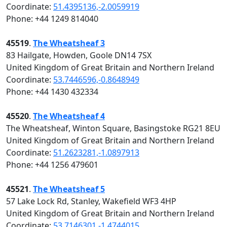
Coordinate:
51.4395136,-2.0059919
Phone: +44 1249 814040
45519
.
The Wheatsheaf 3
83 Hailgate, Howden, Goole DN14 7SX
United Kingdom of Great Britain and Northern Ireland
Coordinate:
53.7446596,-0.8648949
Phone: +44 1430 432334
45520
.
The Wheatsheaf 4
The Wheatsheaf, Winton Square, Basingstoke RG21 8EU
United Kingdom of Great Britain and Northern Ireland
Coordinate:
51.2623281,-1.0897913
Phone: +44 1256 479601
45521
.
The Wheatsheaf 5
57 Lake Lock Rd, Stanley, Wakefield WF3 4HP
United Kingdom of Great Britain and Northern Ireland
Coordinate:
53.7146301,-1.4744015