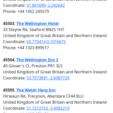
Coordinate:
51.861699,-2.242642
Phone: +44 1452 245579
45503
.
The Wellington Hotel
33 Steyne Rd, Seaford BN25 1HT
United Kingdom of Great Britain and Northern Ireland
Coordinate:
50.770414,0.1016675
Phone: +44 1323 899517
45504
.
The Wellington Inn 2
40 Glover's Ct, Preston PR1 3LS
United Kingdom of Great Britain and Northern Ireland
Coordinate:
53.7573891,-2.6987729
45505
.
The Welsh Harp Inn
Hirwaun Rd, Trecynon, Aberdare CF44 8LU
United Kingdom of Great Britain and Northern Ireland
Coordinate:
51.7212753,-3.4582219