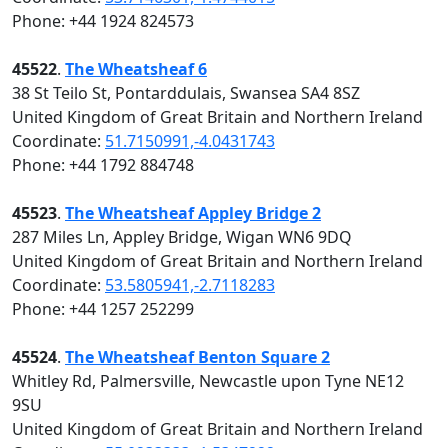
Phone: +44 1924 824573
45522
.
The Wheatsheaf 6
38 St Teilo St, Pontarddulais, Swansea SA4 8SZ
United Kingdom of Great Britain and Northern Ireland
Coordinate:
51.7150991,-4.0431743
Phone: +44 1792 884748
45523
.
The Wheatsheaf Appley Bridge 2
287 Miles Ln, Appley Bridge, Wigan WN6 9DQ
United Kingdom of Great Britain and Northern Ireland
Coordinate:
53.5805941,-2.7118283
Phone: +44 1257 252299
45524
.
The Wheatsheaf Benton Square 2
Whitley Rd, Palmersville, Newcastle upon Tyne NE12
9SU
United Kingdom of Great Britain and Northern Ireland