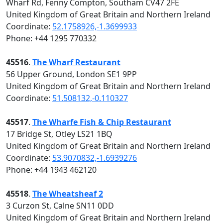
Wharf Rd, Fenny Compton, Southam CV47 2FE
United Kingdom of Great Britain and Northern Ireland
Coordinate:
52.1758926,-1.3699933
Phone: +44 1295 770332
45516
.
The Wharf Restaurant
56 Upper Ground, London SE1 9PP
United Kingdom of Great Britain and Northern Ireland
Coordinate:
51.508132,-0.110327
45517
.
The Wharfe Fish & Chip Restaurant
17 Bridge St, Otley LS21 1BQ
United Kingdom of Great Britain and Northern Ireland
Coordinate:
53.9070832,-1.6939276
Phone: +44 1943 462120
45518
.
The Wheatsheaf 2
3 Curzon St, Calne SN11 0DD
United Kingdom of Great Britain and Northern Ireland