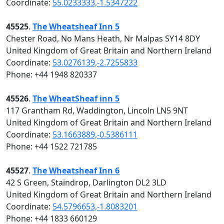
Coordinate:
55.0233333,-1.5347222
45525
.
The Wheatsheaf Inn 5
Chester Road, No Mans Heath, Nr Malpas SY14 8DY
United Kingdom of Great Britain and Northern Ireland
Coordinate:
53.0276139,-2.7255833
Phone: +44 1948 820337
45526
.
The WheatSheaf inn 5
117 Grantham Rd, Waddington, Lincoln LN5 9NT
United Kingdom of Great Britain and Northern Ireland
Coordinate:
53.1663889,-0.5386111
Phone: +44 1522 721785
45527
.
The Wheatsheaf Inn 6
42 S Green, Staindrop, Darlington DL2 3LD
United Kingdom of Great Britain and Northern Ireland
Coordinate:
54.5796653,-1.8083201
Phone: +44 1833 660129