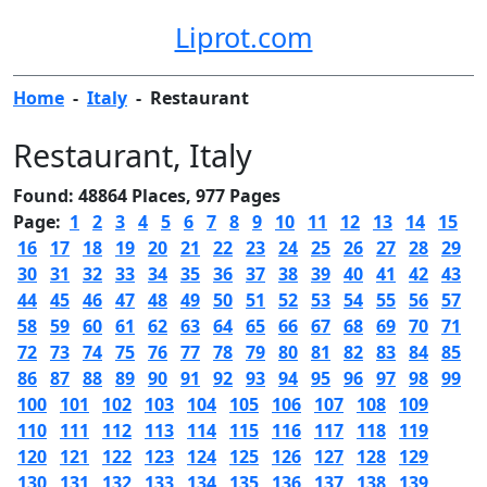
Liprot.com
Home
-
Italy
-
Restaurant
Restaurant
, Italy
Found: 48864 Places, 977 Pages
Page:
1
2
3
4
5
6
7
8
9
10
11
12
13
14
15
16
17
18
19
20
21
22
23
24
25
26
27
28
29
30
31
32
33
34
35
36
37
38
39
40
41
42
43
44
45
46
47
48
49
50
51
52
53
54
55
56
57
58
59
60
61
62
63
64
65
66
67
68
69
70
71
72
73
74
75
76
77
78
79
80
81
82
83
84
85
86
87
88
89
90
91
92
93
94
95
96
97
98
99
100
101
102
103
104
105
106
107
108
109
110
111
112
113
114
115
116
117
118
119
120
121
122
123
124
125
126
127
128
129
130
131
132
133
134
135
136
137
138
139