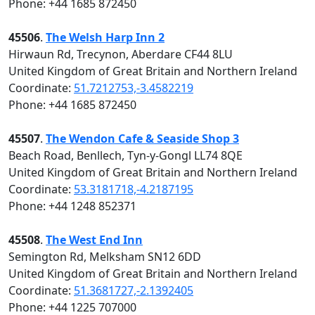
Phone: +44 1685 872450
45506
.
The Welsh Harp Inn 2
Hirwaun Rd, Trecynon, Aberdare CF44 8LU
United Kingdom of Great Britain and Northern Ireland
Coordinate:
51.7212753,-3.4582219
Phone: +44 1685 872450
45507
.
The Wendon Cafe & Seaside Shop 3
Beach Road, Benllech, Tyn-y-Gongl LL74 8QE
United Kingdom of Great Britain and Northern Ireland
Coordinate:
53.3181718,-4.2187195
Phone: +44 1248 852371
45508
.
The West End Inn
Semington Rd, Melksham SN12 6DD
United Kingdom of Great Britain and Northern Ireland
Coordinate:
51.3681727,-2.1392405
Phone: +44 1225 707000