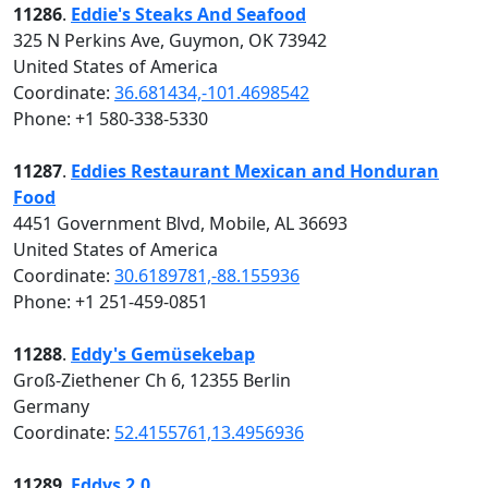
11286
.
Eddie's Steaks And Seafood
325 N Perkins Ave, Guymon, OK 73942
United States of America
Coordinate:
36.681434,-101.4698542
Phone: +1 580-338-5330
11287
.
Eddies Restaurant Mexican and Honduran
Food
4451 Government Blvd, Mobile, AL 36693
United States of America
Coordinate:
30.6189781,-88.155936
Phone: +1 251-459-0851
11288
.
Eddy's Gemüsekebap
Groß-Ziethener Ch 6, 12355 Berlin
Germany
Coordinate:
52.4155761,13.4956936
11289
.
Eddys 2.0