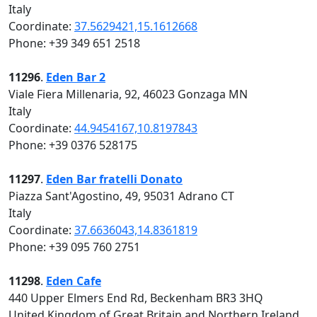
Italy
Coordinate:
37.5629421,15.1612668
Phone: +39 349 651 2518
11296
.
Eden Bar 2
Viale Fiera Millenaria, 92, 46023 Gonzaga MN
Italy
Coordinate:
44.9454167,10.8197843
Phone: +39 0376 528175
11297
.
Eden Bar fratelli Donato
Piazza Sant'Agostino, 49, 95031 Adrano CT
Italy
Coordinate:
37.6636043,14.8361819
Phone: +39 095 760 2751
11298
.
Eden Cafe
440 Upper Elmers End Rd, Beckenham BR3 3HQ
United Kingdom of Great Britain and Northern Ireland