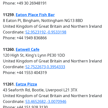
Phone: +49 30 26948191
11259
.
Eaton Place Fish Bar
8 Eaton Pl, Bingham, Nottingham NG13 8BD
United Kingdom of Great Britain and Northern Ireland
Coordinate:
52.9523192,-0.9533198
Phone: +44 1949 836866
11260
.
Eatwell Cafe
120 High St, King's Lynn PE30 1DD
United Kingdom of Great Britain and Northern Ireland
Coordinate:
52.7522673,0.3954333
Phone: +44 1553 404319
11261
.
Eatza Pizza
43 Seaforth Rd, Bootle, Liverpool L21 3TX
United Kingdom of Great Britain and Northern Ireland
Coordinate:
53.4652682,-3.0070946
Phone: +44 151 928 3130