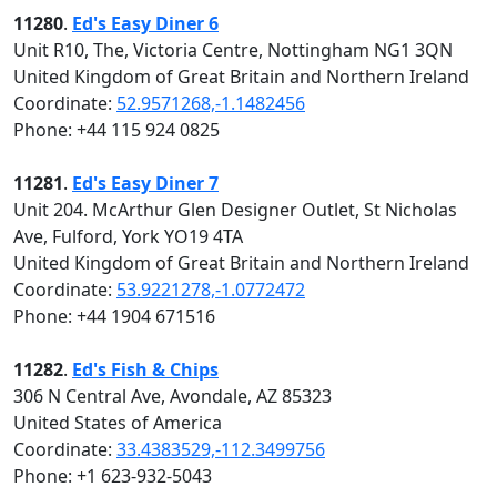
11280
.
Ed's Easy Diner 6
Unit R10, The, Victoria Centre, Nottingham NG1 3QN
United Kingdom of Great Britain and Northern Ireland
Coordinate:
52.9571268,-1.1482456
Phone: +44 115 924 0825
11281
.
Ed's Easy Diner 7
Unit 204. McArthur Glen Designer Outlet, St Nicholas
Ave, Fulford, York YO19 4TA
United Kingdom of Great Britain and Northern Ireland
Coordinate:
53.9221278,-1.0772472
Phone: +44 1904 671516
11282
.
Ed's Fish & Chips
306 N Central Ave, Avondale, AZ 85323
United States of America
Coordinate:
33.4383529,-112.3499756
Phone: +1 623-932-5043