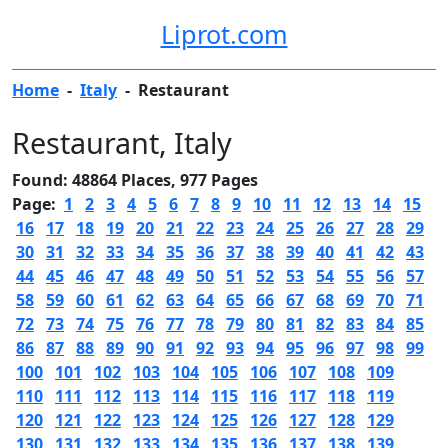
Liprot.com
Home
-
Italy
-
Restaurant
Restaurant
, Italy
Found: 48864 Places, 977 Pages
Page:
1
2
3
4
5
6
7
8
9
10
11
12
13
14
15
16
17
18
19
20
21
22
23
24
25
26
27
28
29
30
31
32
33
34
35
36
37
38
39
40
41
42
43
44
45
46
47
48
49
50
51
52
53
54
55
56
57
58
59
60
61
62
63
64
65
66
67
68
69
70
71
72
73
74
75
76
77
78
79
80
81
82
83
84
85
86
87
88
89
90
91
92
93
94
95
96
97
98
99
100
101
102
103
104
105
106
107
108
109
110
111
112
113
114
115
116
117
118
119
120
121
122
123
124
125
126
127
128
129
130
131
132
133
134
135
136
137
138
139