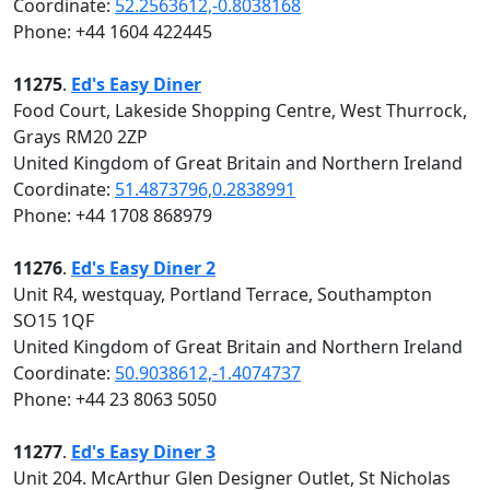
Coordinate:
52.2563612,-0.8038168
Phone: +44 1604 422445
11275
.
Ed's Easy Diner
Food Court, Lakeside Shopping Centre, West Thurrock,
Grays RM20 2ZP
United Kingdom of Great Britain and Northern Ireland
Coordinate:
51.4873796,0.2838991
Phone: +44 1708 868979
11276
.
Ed's Easy Diner 2
Unit R4, westquay, Portland Terrace, Southampton
SO15 1QF
United Kingdom of Great Britain and Northern Ireland
Coordinate:
50.9038612,-1.4074737
Phone: +44 23 8063 5050
11277
.
Ed's Easy Diner 3
Unit 204. McArthur Glen Designer Outlet, St Nicholas