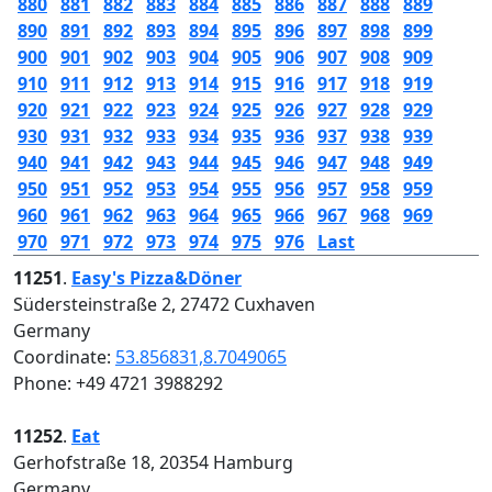
880
881
882
883
884
885
886
887
888
889
890
891
892
893
894
895
896
897
898
899
900
901
902
903
904
905
906
907
908
909
910
911
912
913
914
915
916
917
918
919
920
921
922
923
924
925
926
927
928
929
930
931
932
933
934
935
936
937
938
939
940
941
942
943
944
945
946
947
948
949
950
951
952
953
954
955
956
957
958
959
960
961
962
963
964
965
966
967
968
969
970
971
972
973
974
975
976
Last
11251
.
Easy's Pizza&Döner
Südersteinstraße 2, 27472 Cuxhaven
Germany
Coordinate:
53.856831,8.7049065
Phone: +49 4721 3988292
11252
.
Eat
Gerhofstraße 18, 20354 Hamburg
Germany