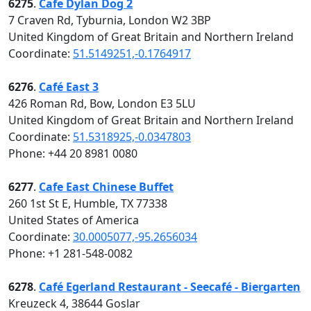
6275
.
Cafe Dylan Dog 2
7 Craven Rd, Tyburnia, London W2 3BP
United Kingdom of Great Britain and Northern Ireland
Coordinate:
51.5149251,-0.1764917
6276
.
Café East 3
426 Roman Rd, Bow, London E3 5LU
United Kingdom of Great Britain and Northern Ireland
Coordinate:
51.5318925,-0.0347803
Phone: +44 20 8981 0080
6277
.
Cafe East Chinese Buffet
260 1st St E, Humble, TX 77338
United States of America
Coordinate:
30.0005077,-95.2656034
Phone: +1 281-548-0082
6278
.
Café Egerland Restaurant - Seecafé - Biergarten
Kreuzeck 4, 38644 Goslar