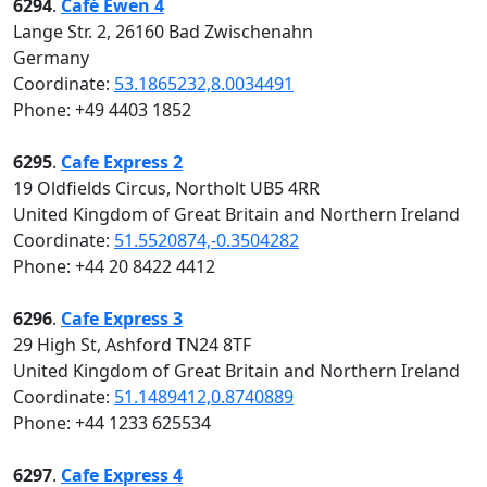
6294
.
Café Ewen 4
Lange Str. 2, 26160 Bad Zwischenahn
Germany
Coordinate:
53.1865232,8.0034491
Phone: +49 4403 1852
6295
.
Cafe Express 2
19 Oldfields Circus, Northolt UB5 4RR
United Kingdom of Great Britain and Northern Ireland
Coordinate:
51.5520874,-0.3504282
Phone: +44 20 8422 4412
6296
.
Cafe Express 3
29 High St, Ashford TN24 8TF
United Kingdom of Great Britain and Northern Ireland
Coordinate:
51.1489412,0.8740889
Phone: +44 1233 625534
6297
.
Cafe Express 4