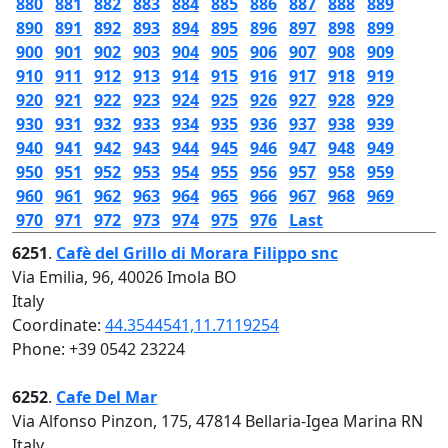
880
881
882
883
884
885
886
887
888
889
890
891
892
893
894
895
896
897
898
899
900
901
902
903
904
905
906
907
908
909
910
911
912
913
914
915
916
917
918
919
920
921
922
923
924
925
926
927
928
929
930
931
932
933
934
935
936
937
938
939
940
941
942
943
944
945
946
947
948
949
950
951
952
953
954
955
956
957
958
959
960
961
962
963
964
965
966
967
968
969
970
971
972
973
974
975
976
Last
6251
.
Cafè del Grillo di Morara Filippo snc
Via Emilia, 96, 40026 Imola BO
Italy
Coordinate:
44.3544541,11.7119254
Phone: +39 0542 23224
6252
.
Cafe Del Mar
Via Alfonso Pinzon, 175, 47814 Bellaria-Igea Marina RN
Italy