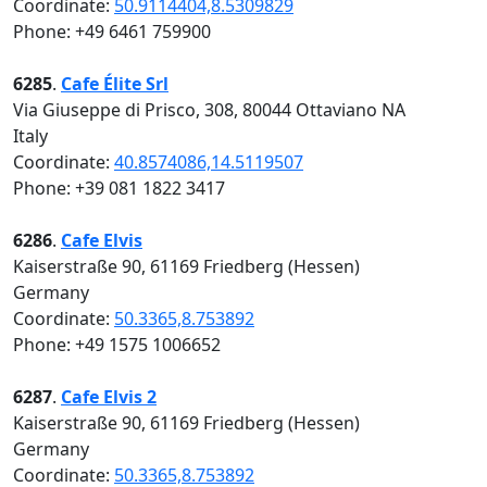
Coordinate:
50.9114404,8.5309829
Phone: +49 6461 759900
6285
.
Cafe Élite Srl
Via Giuseppe di Prisco, 308, 80044 Ottaviano NA
Italy
Coordinate:
40.8574086,14.5119507
Phone: +39 081 1822 3417
6286
.
Cafe Elvis
Kaiserstraße 90, 61169 Friedberg (Hessen)
Germany
Coordinate:
50.3365,8.753892
Phone: +49 1575 1006652
6287
.
Cafe Elvis 2
Kaiserstraße 90, 61169 Friedberg (Hessen)
Germany
Coordinate:
50.3365,8.753892