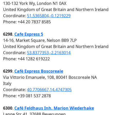
130-132 York Wy, London N1 0AX
United Kingdom of Great Britain and Northern Ireland
Coordinate:
51.5365804,-0.1219229
Phone: +44 20 7837 8585
6298
.
Cafe Express 5
14-16, Market Square, Nelson BB9 7LP
United Kingdom of Great Britain and Northern Ireland
Coordinate:
53.8377353,-2.2163014
Phone: +44 1282 619222
6299
.
Cafè Express Boscoreale
Via Vittorio Emanuele, 108, 80041 Boscoreale NA
Italy
Coordinate:
40.7706667,14.4747305
Phone: +39 081 537 2878
6300
.
Café Feldhaus Inh. Marion Wiederhake
Lange Str. 41, 37688 Beverungen