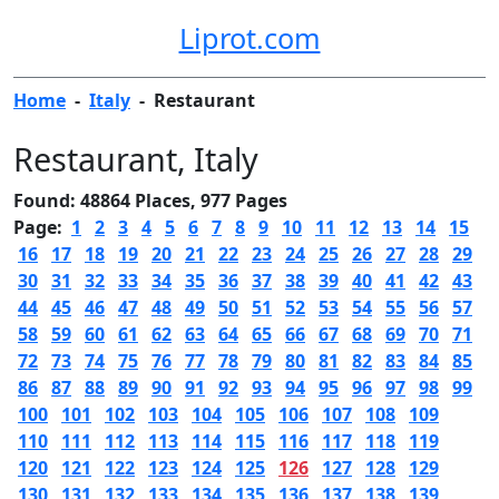
Liprot.com
Home
-
Italy
-
Restaurant
Restaurant
, Italy
Found: 48864 Places, 977 Pages
Page:
1
2
3
4
5
6
7
8
9
10
11
12
13
14
15
16
17
18
19
20
21
22
23
24
25
26
27
28
29
30
31
32
33
34
35
36
37
38
39
40
41
42
43
44
45
46
47
48
49
50
51
52
53
54
55
56
57
58
59
60
61
62
63
64
65
66
67
68
69
70
71
72
73
74
75
76
77
78
79
80
81
82
83
84
85
86
87
88
89
90
91
92
93
94
95
96
97
98
99
100
101
102
103
104
105
106
107
108
109
110
111
112
113
114
115
116
117
118
119
120
121
122
123
124
125
126
127
128
129
130
131
132
133
134
135
136
137
138
139