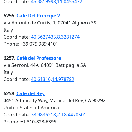
Coordinate:
45.3819998,11.0455472
6256
.
Café Del Principe 2
Via Antonio de Curtis, 1, 07041 Alghero SS
Italy
Coordinate:
40.5627435,8.3281274
Phone: +39 079 989 4101
6257
.
Cafè del Professore
Via Serroni, 44A, 84091 Battipaglia SA
Italy
Coordinate:
40.61316,14.978782
6258
.
Cafe del Rey
4451 Admiralty Way, Marina Del Rey, CA 90292
United States of America
Coordinate:
33.9836218,-118.4470501
Phone: +1 310-823-6395