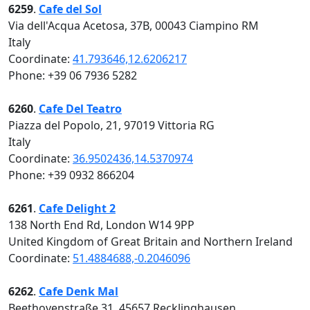
6259
.
Cafe del Sol
Via dell'Acqua Acetosa, 37B, 00043 Ciampino RM
Italy
Coordinate:
41.793646,12.6206217
Phone: +39 06 7936 5282
6260
.
Cafe Del Teatro
Piazza del Popolo, 21, 97019 Vittoria RG
Italy
Coordinate:
36.9502436,14.5370974
Phone: +39 0932 866204
6261
.
Cafe Delight 2
138 North End Rd, London W14 9PP
United Kingdom of Great Britain and Northern Ireland
Coordinate:
51.4884688,-0.2046096
6262
.
Cafe Denk Mal
Beethovenstraße 31, 45657 Recklinghausen