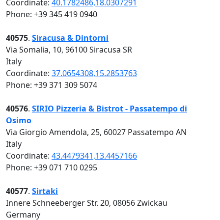
Coordinate:
40.1782486,18.0307291
Phone: +39 345 419 0940
40575
.
Siracusa & Dintorni
Via Somalia, 10, 96100 Siracusa SR
Italy
Coordinate:
37.0654308,15.2853763
Phone: +39 371 309 5074
40576
.
SIRIO Pizzeria & Bistrot - Passatempo di
Osimo
Via Giorgio Amendola, 25, 60027 Passatempo AN
Italy
Coordinate:
43.4479341,13.4457166
Phone: +39 071 710 0295
40577
.
Sirtaki
Innere Schneeberger Str. 20, 08056 Zwickau
Germany