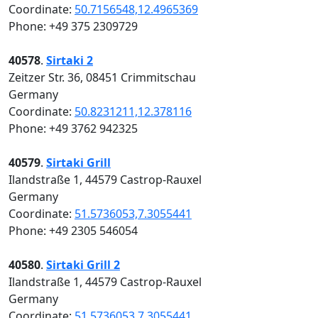
Coordinate:
50.7156548,12.4965369
Phone: +49 375 2309729
40578
.
Sirtaki 2
Zeitzer Str. 36, 08451 Crimmitschau
Germany
Coordinate:
50.8231211,12.378116
Phone: +49 3762 942325
40579
.
Sirtaki Grill
Ilandstraße 1, 44579 Castrop-Rauxel
Germany
Coordinate:
51.5736053,7.3055441
Phone: +49 2305 546054
40580
.
Sirtaki Grill 2
Ilandstraße 1, 44579 Castrop-Rauxel
Germany
Coordinate:
51.5736053,7.3055441