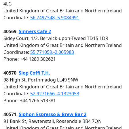
4LG
United Kingdom of Great Britain and Northern Ireland
Coordinate:
56.7497348,-5.9084991
40569
.
Sinners Cafe 2
Sidey Court, 1/2, Berwick-upon-Tweed TD15 1DR
United Kingdom of Great Britain and Northern Ireland
Coordinate:
55.771059,-2.005983
Phone: +44 1289 302621
40570
.
Siop Coffi T.H.
98 High St, Porthmadog LL49 9NW
United Kingdom of Great Britain and Northern Ireland
Coordinate:
52.9271666,-4.1323053
Phone: +44 1766 513381
40571
.
Siphon Espresso & Brew Bar 2
91 Bank St, Rawtenstall, Rossendale BB4 7QN
United Kingdom of Great Britain and Northern Ireland