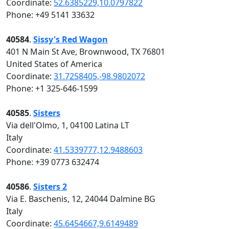
Coordinate:
52.6385229,10.0797822
Phone: +49 5141 33632
40584
.
Sissy's Red Wagon
401 N Main St Ave, Brownwood, TX 76801
United States of America
Coordinate:
31.7258405,-98.9802072
Phone: +1 325-646-1599
40585
.
Sisters
Via dell'Olmo, 1, 04100 Latina LT
Italy
Coordinate:
41.5339777,12.9488603
Phone: +39 0773 632474
40586
.
Sisters 2
Via E. Baschenis, 12, 24044 Dalmine BG
Italy
Coordinate:
45.6454667,9.6149489