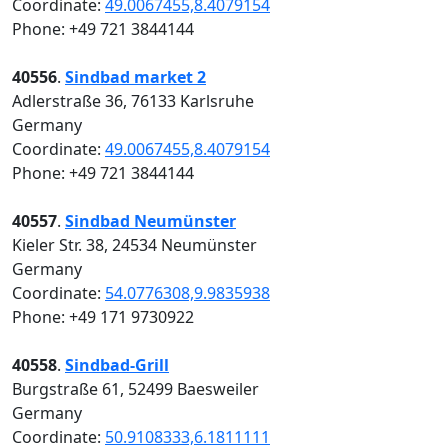
Coordinate:
49.0067455,8.4079154
Phone: +49 721 3844144
40556
.
Sindbad market 2
Adlerstraße 36, 76133 Karlsruhe
Germany
Coordinate:
49.0067455,8.4079154
Phone: +49 721 3844144
40557
.
Sindbad Neumünster
Kieler Str. 38, 24534 Neumünster
Germany
Coordinate:
54.0776308,9.9835938
Phone: +49 171 9730922
40558
.
Sindbad-Grill
Burgstraße 61, 52499 Baesweiler
Germany
Coordinate:
50.9108333,6.1811111