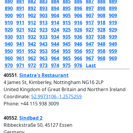
880
881
882
883
884
885
886
887
888
889
890
891
892
893
894
895
896
897
898
899
900
901
902
903
904
905
906
907
908
909
910
911
912
913
914
915
916
917
918
919
920
921
922
923
924
925
926
927
928
929
930
931
932
933
934
935
936
937
938
939
940
941
942
943
944
945
946
947
948
949
950
951
952
953
954
955
956
957
958
959
960
961
962
963
964
965
966
967
968
969
970
971
972
973
974
975
976
Last
40551
.
Sinatra's Restaurant
4 James St, Kimberley, Nottingham NG16 2LP
United Kingdom of Great Britain and Northern Ireland
Coordinate:
52.9973106,-1.2575259
Phone: +44 115 938 3009
40552
.
Sindbad 2
Ribbeckstraße 50, 45127 Essen
Germany