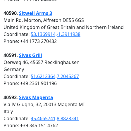
40590
.
Sitwell Arms 3
Main Rd, Morton, Alfreton DE55 6GS
United Kingdom of Great Britain and Northern Ireland
Coordinate:
53.1369914,-1.3911938
Phone: +44 1773 270432
40591
.
Sivas Grill
Oerweg 46, 45657 Recklinghausen
Germany
Coordinate:
51.6212364,7.2045267
Phone: +49 2361 901196
40592
.
Sivas Magenta
Via IV Giugno, 32, 20013 Magenta MI
Italy
Coordinate:
45.4665741,8.8828341
Phone: +39 345 151 4762