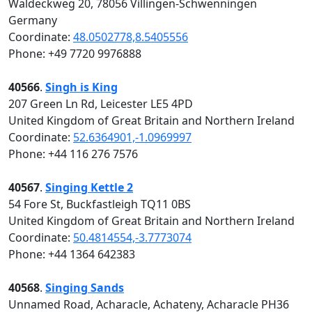
Waldeckweg 20, 78056 Villingen-Schwenningen
Germany
Coordinate:
48.0502778,8.5405556
Phone: +49 7720 9976888
40566
.
Singh is King
207 Green Ln Rd, Leicester LE5 4PD
United Kingdom of Great Britain and Northern Ireland
Coordinate:
52.6364901,-1.0969997
Phone: +44 116 276 7576
40567
.
Singing Kettle 2
54 Fore St, Buckfastleigh TQ11 0BS
United Kingdom of Great Britain and Northern Ireland
Coordinate:
50.4814554,-3.7773074
Phone: +44 1364 642383
40568
.
Singing Sands
Unnamed Road, Acharacle, Achateny, Acharacle PH36