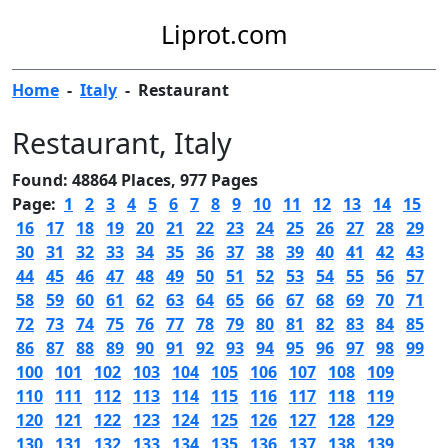
Liprot.com
Home
-
Italy
-
Restaurant
Restaurant
, Italy
Found: 48864 Places, 977 Pages
Page:
1
2
3
4
5
6
7
8
9
10
11
12
13
14
15
16
17
18
19
20
21
22
23
24
25
26
27
28
29
30
31
32
33
34
35
36
37
38
39
40
41
42
43
44
45
46
47
48
49
50
51
52
53
54
55
56
57
58
59
60
61
62
63
64
65
66
67
68
69
70
71
72
73
74
75
76
77
78
79
80
81
82
83
84
85
86
87
88
89
90
91
92
93
94
95
96
97
98
99
100
101
102
103
104
105
106
107
108
109
110
111
112
113
114
115
116
117
118
119
120
121
122
123
124
125
126
127
128
129
130
131
132
133
134
135
136
137
138
139