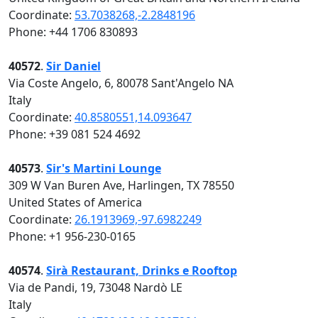
Coordinate:
53.7038268,-2.2848196
Phone: +44 1706 830893
40572
.
Sir Daniel
Via Coste Angelo, 6, 80078 Sant'Angelo NA
Italy
Coordinate:
40.8580551,14.093647
Phone: +39 081 524 4692
40573
.
Sir's Martini Lounge
309 W Van Buren Ave, Harlingen, TX 78550
United States of America
Coordinate:
26.1913969,-97.6982249
Phone: +1 956-230-0165
40574
.
Sirà Restaurant, Drinks e Rooftop
Via de Pandi, 19, 73048 Nardò LE
Italy