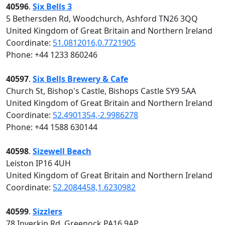
40596
.
Six Bells 3
5 Bethersden Rd, Woodchurch, Ashford TN26 3QQ
United Kingdom of Great Britain and Northern Ireland
Coordinate:
51.0812016,0.7721905
Phone: +44 1233 860246
40597
.
Six Bells Brewery & Cafe
Church St, Bishop's Castle, Bishops Castle SY9 5AA
United Kingdom of Great Britain and Northern Ireland
Coordinate:
52.4901354,-2.9986278
Phone: +44 1588 630144
40598
.
Sizewell Beach
Leiston IP16 4UH
United Kingdom of Great Britain and Northern Ireland
Coordinate:
52.2084458,1.6230982
40599
.
Sizzlers
78 Inverkip Rd, Greenock PA16 9AP