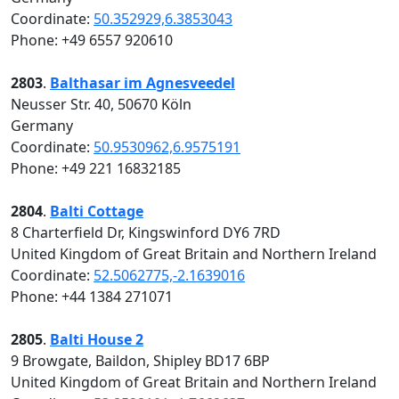
Coordinate:
50.352929,6.3853043
Phone: +49 6557 920610
2803
.
Balthasar im Agnesveedel
Neusser Str. 40, 50670 Köln
Germany
Coordinate:
50.9530962,6.9575191
Phone: +49 221 16832185
2804
.
Balti Cottage
8 Charterfield Dr, Kingswinford DY6 7RD
United Kingdom of Great Britain and Northern Ireland
Coordinate:
52.5062775,-2.1639016
Phone: +44 1384 271071
2805
.
Balti House 2
9 Browgate, Baildon, Shipley BD17 6BP
United Kingdom of Great Britain and Northern Ireland