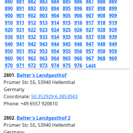
880
881
882
883
884
885
886
887
888
889
890
891
892
893
894
895
896
897
898
899
900
901
902
903
904
905
906
907
908
909
910
911
912
913
914
915
916
917
918
919
920
921
922
923
924
925
926
927
928
929
930
931
932
933
934
935
936
937
938
939
940
941
942
943
944
945
946
947
948
949
950
951
952
953
954
955
956
957
958
959
960
961
962
963
964
965
966
967
968
969
970
971
972
973
974
975
976
Last
2801
.
Balter's Landgasthof
Prümer Str. 55, 53940 Hellenthal
Germany
Coordinate:
50.352929,6.3853043
Phone: +49 6557 920610
2802
.
Balter's Landgasthof 2
Prümer Str. 55, 53940 Hellenthal
Germany