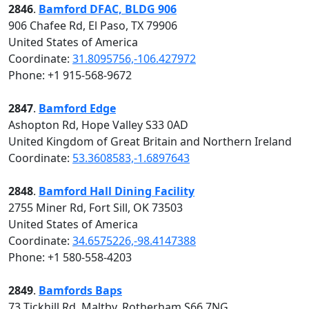
2846
.
Bamford DFAC, BLDG 906
906 Chafee Rd, El Paso, TX 79906
United States of America
Coordinate:
31.8095756,-106.427972
Phone: +1 915-568-9672
2847
.
Bamford Edge
Ashopton Rd, Hope Valley S33 0AD
United Kingdom of Great Britain and Northern Ireland
Coordinate:
53.3608583,-1.6897643
2848
.
Bamford Hall Dining Facility
2755 Miner Rd, Fort Sill, OK 73503
United States of America
Coordinate:
34.6575226,-98.4147388
Phone: +1 580-558-4203
2849
.
Bamfords Baps
73 Tickhill Rd, Maltby, Rotherham S66 7NG