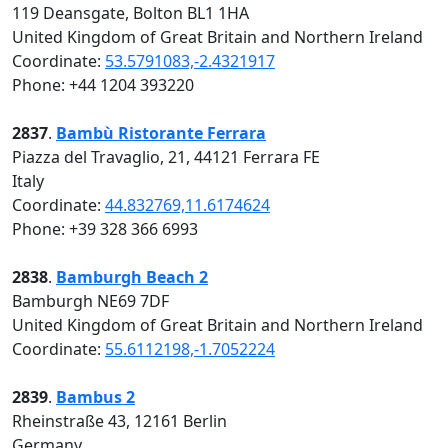
119 Deansgate, Bolton BL1 1HA
United Kingdom of Great Britain and Northern Ireland
Coordinate:
53.5791083,-2.4321917
Phone: +44 1204 393220
2837
.
Bambù Ristorante Ferrara
Piazza del Travaglio, 21, 44121 Ferrara FE
Italy
Coordinate:
44.832769,11.6174624
Phone: +39 328 366 6993
2838
.
Bamburgh Beach 2
Bamburgh NE69 7DF
United Kingdom of Great Britain and Northern Ireland
Coordinate:
55.6112198,-1.7052224
2839
.
Bambus 2
Rheinstraße 43, 12161 Berlin
Germany