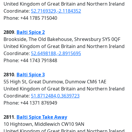
United Kingdom of Great Britain and Northern Ireland
Coordinate:
52.7169329,-2.1184352
Phone: +44 1785 715040
2809
.
Balti Spice 2
Brookside, The Old Bakehouse, Shrewsbury SY5 0QF
United Kingdom of Great Britain and Northern Ireland
Coordinate:
52.6498188,-2.8915695
Phone: +44 1743 791848
2810
.
Balti Spice 3
55 High St, Great Dunmow, Dunmow CM6 1AE
United Kingdom of Great Britain and Northern Ireland
Coordinate:
51.8712484,0.3639723
Phone: +44 1371 876949
2811
.
Balti Spice Take Away
10 Hightown, Middlewich CW10 9AN
United Kingdom of Great Britain and Northern Ireland