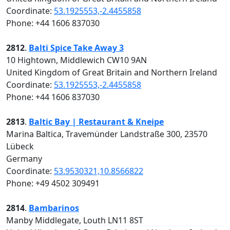
Coordinate:
53.1925553,-2.4455858
Phone: +44 1606 837030
2812
.
Balti Spice Take Away 3
10 Hightown, Middlewich CW10 9AN
United Kingdom of Great Britain and Northern Ireland
Coordinate:
53.1925553,-2.4455858
Phone: +44 1606 837030
2813
.
Baltic Bay | Restaurant & Kneipe
Marina Baltica, Travemünder Landstraße 300, 23570
Lübeck
Germany
Coordinate:
53.9530321,10.8566822
Phone: +49 4502 309491
2814
.
Bambarinos
Manby Middlegate, Louth LN11 8ST