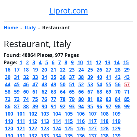
Liprot.com
Home
-
Italy
-
Restaurant
Restaurant
, Italy
Found: 48864 Places, 977 Pages
Page:
1
2
3
4
5
6
7
8
9
10
11
12
13
14
15
16
17
18
19
20
21
22
23
24
25
26
27
28
29
30
31
32
33
34
35
36
37
38
39
40
41
42
43
44
45
46
47
48
49
50
51
52
53
54
55
56
57
58
59
60
61
62
63
64
65
66
67
68
69
70
71
72
73
74
75
76
77
78
79
80
81
82
83
84
85
86
87
88
89
90
91
92
93
94
95
96
97
98
99
100
101
102
103
104
105
106
107
108
109
110
111
112
113
114
115
116
117
118
119
120
121
122
123
124
125
126
127
128
129
130
131
132
133
134
135
136
137
138
139