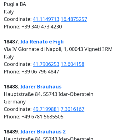
Puglia BA
Italy
Coordinate:
41.1149713,16.4875257
Phone: +39 340 473 4230
18487
.
Ida Renato e Figli
Via IV Giornate di Napoli, 1, 00043 Vigneti I RM
Italy
Coordinate:
41.7906253,12.604158
Phone: +39 06 796 4847
18488
.
Idarer Brauhaus
Hauptstraße 84, 55743 Idar-Oberstein
Germany
Coordinate:
49.7199881,7.3016167
Phone: +49 6781 5685505
18489
.
Idarer Brauhaus 2
Hauptstraße 84, 55743 Idar-Oberstein