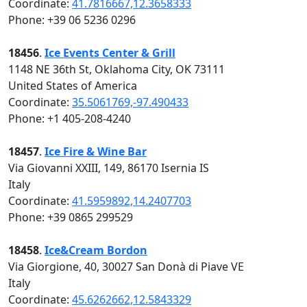
Coordinate:
41.7816667,12.3658333
Phone: +39 06 5236 0296
18456
.
Ice Events Center & Grill
1148 NE 36th St, Oklahoma City, OK 73111
United States of America
Coordinate:
35.5061769,-97.490433
Phone: +1 405-208-4240
18457
.
Ice Fire & Wine Bar
Via Giovanni XXIII, 149, 86170 Isernia IS
Italy
Coordinate:
41.5959892,14.2407703
Phone: +39 0865 299529
18458
.
Ice&Cream Bordon
Via Giorgione, 40, 30027 San Donà di Piave VE
Italy
Coordinate:
45.6262662,12.5843329