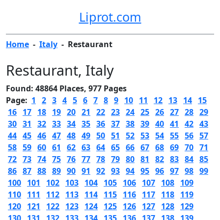
Liprot.com
Home
-
Italy
-
Restaurant
Restaurant
, Italy
Found: 48864 Places, 977 Pages
Page:
1
2
3
4
5
6
7
8
9
10
11
12
13
14
15
16
17
18
19
20
21
22
23
24
25
26
27
28
29
30
31
32
33
34
35
36
37
38
39
40
41
42
43
44
45
46
47
48
49
50
51
52
53
54
55
56
57
58
59
60
61
62
63
64
65
66
67
68
69
70
71
72
73
74
75
76
77
78
79
80
81
82
83
84
85
86
87
88
89
90
91
92
93
94
95
96
97
98
99
100
101
102
103
104
105
106
107
108
109
110
111
112
113
114
115
116
117
118
119
120
121
122
123
124
125
126
127
128
129
130
131
132
133
134
135
136
137
138
139