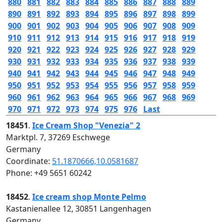
880
881
882
883
884
885
886
887
888
889
890
891
892
893
894
895
896
897
898
899
900
901
902
903
904
905
906
907
908
909
910
911
912
913
914
915
916
917
918
919
920
921
922
923
924
925
926
927
928
929
930
931
932
933
934
935
936
937
938
939
940
941
942
943
944
945
946
947
948
949
950
951
952
953
954
955
956
957
958
959
960
961
962
963
964
965
966
967
968
969
970
971
972
973
974
975
976
Last
18451
.
Ice Cream Shop "Venezia" 2
Marktpl. 7, 37269 Eschwege
Germany
Coordinate:
51.1870666,10.0581687
Phone: +49 5651 60242
18452
.
Ice cream shop Monte Pelmo
Kastanienallee 12, 30851 Langenhagen
Germany