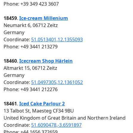
Phone: +39 349 423 3607
18459
.
Ice-cream Millenium
Neumarkt 6, 06712 Zeitz
Germany
Coordinate:
51.0513401,12.1355093
Phone: +49 3441 213279
18460
.
Icecream Shop Härlein
Altmarkt 15, 06712 Zeitz
Germany
Coordinate:
51.0497305,12.1361052
Phone: +49 3441 212276
18461
.
Iced Cake Parlour 2
13 Talbot St, Maesteg CF34 9BU
United Kingdom of Great Britain and Northern Ireland
Coordinate:
51.6090478,-3.6591897
Phone: +44 1656 372659