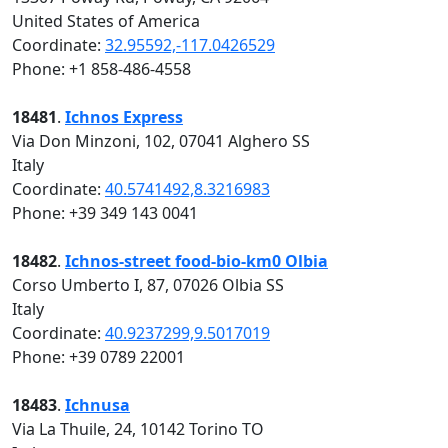
United States of America
Coordinate:
32.95592,-117.0426529
Phone: +1 858-486-4558
18481
.
Ichnos Express
Via Don Minzoni, 102, 07041 Alghero SS
Italy
Coordinate:
40.5741492,8.3216983
Phone: +39 349 143 0041
18482
.
Ichnos-street food-bio-km0 Olbia
Corso Umberto I, 87, 07026 Olbia SS
Italy
Coordinate:
40.9237299,9.5017019
Phone: +39 0789 22001
18483
.
Ichnusa
Via La Thuile, 24, 10142 Torino TO