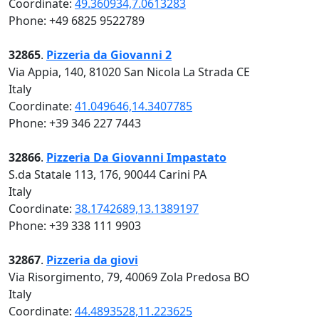
Coordinate:
49.360934,7.0613283
Phone: +49 6825 9522789
32865
.
Pizzeria da Giovanni 2
Via Appia, 140, 81020 San Nicola La Strada CE
Italy
Coordinate:
41.049646,14.3407785
Phone: +39 346 227 7443
32866
.
Pizzeria Da Giovanni Impastato
S.da Statale 113, 176, 90044 Carini PA
Italy
Coordinate:
38.1742689,13.1389197
Phone: +39 338 111 9903
32867
.
Pizzeria da giovi
Via Risorgimento, 79, 40069 Zola Predosa BO
Italy
Coordinate:
44.4893528,11.223625