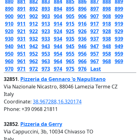
880
881
882
883
884
885
886
887
888
889
890
891
892
893
894
895
896
897
898
899
900
901
902
903
904
905
906
907
908
909
910
911
912
913
914
915
916
917
918
919
920
921
922
923
924
925
926
927
928
929
930
931
932
933
934
935
936
937
938
939
940
941
942
943
944
945
946
947
948
949
950
951
952
953
954
955
956
957
958
959
960
961
962
963
964
965
966
967
968
969
970
971
972
973
974
975
976
Last
32851
.
Pizzeria da Gennaro 'o Napulitano
Via Nazionale Nicastro, 88046 Lamezia Terme CZ
Italy
Coordinate:
38.967288,16.320174
Phone: +39 0968 21811
32852
.
Pizzeria da Gerry
Via Cappuccini, 3b, 10034 Chivasso TO
Italy