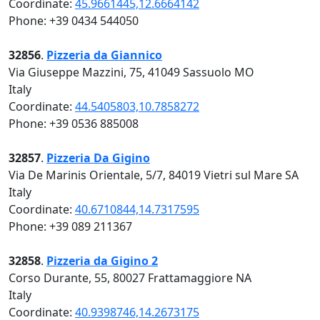
Coordinate:
45.9661445,12.6664142
Phone: +39 0434 544050
32856
.
Pizzeria da Giannico
Via Giuseppe Mazzini, 75, 41049 Sassuolo MO
Italy
Coordinate:
44.5405803,10.7858272
Phone: +39 0536 885008
32857
.
Pizzeria Da Gigino
Via De Marinis Orientale, 5/7, 84019 Vietri sul Mare SA
Italy
Coordinate:
40.6710844,14.7317595
Phone: +39 089 211367
32858
.
Pizzeria da Gigino 2
Corso Durante, 55, 80027 Frattamaggiore NA
Italy
Coordinate:
40.9398746,14.2673175