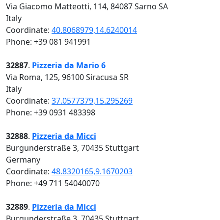
Via Giacomo Matteotti, 114, 84087 Sarno SA
Italy
Coordinate:
40.8068979,14.6240014
Phone: +39 081 941991
32887
.
Pizzeria da Mario 6
Via Roma, 125, 96100 Siracusa SR
Italy
Coordinate:
37.0577379,15.295269
Phone: +39 0931 483398
32888
.
Pizzeria da Micci
Burgunderstraße 3, 70435 Stuttgart
Germany
Coordinate:
48.8320165,9.1670203
Phone: +49 711 54040070
32889
.
Pizzeria da Micci
Burgunderstraße 3, 70435 Stuttgart