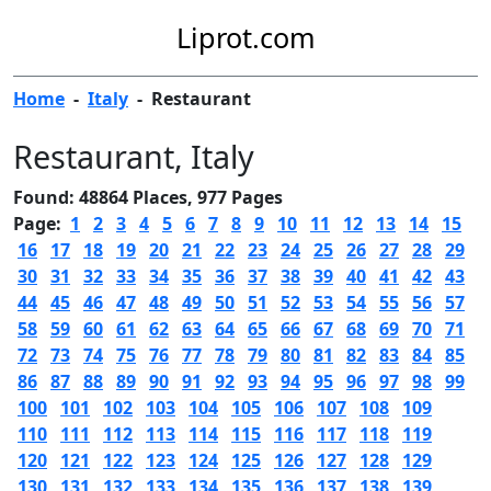
Liprot.com
Home
-
Italy
-
Restaurant
Restaurant
, Italy
Found: 48864 Places, 977 Pages
Page:
1
2
3
4
5
6
7
8
9
10
11
12
13
14
15
16
17
18
19
20
21
22
23
24
25
26
27
28
29
30
31
32
33
34
35
36
37
38
39
40
41
42
43
44
45
46
47
48
49
50
51
52
53
54
55
56
57
58
59
60
61
62
63
64
65
66
67
68
69
70
71
72
73
74
75
76
77
78
79
80
81
82
83
84
85
86
87
88
89
90
91
92
93
94
95
96
97
98
99
100
101
102
103
104
105
106
107
108
109
110
111
112
113
114
115
116
117
118
119
120
121
122
123
124
125
126
127
128
129
130
131
132
133
134
135
136
137
138
139