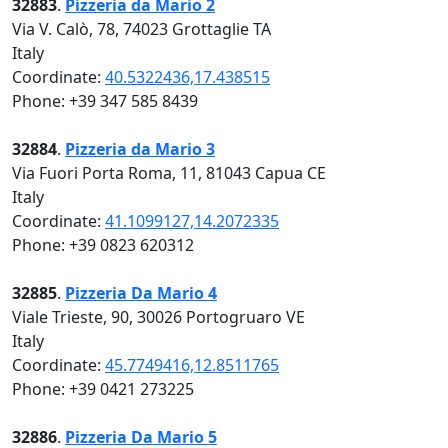
32883
.
Pizzeria da Mario 2
Via V. Calò, 78, 74023 Grottaglie TA
Italy
Coordinate:
40.5322436,17.438515
Phone: +39 347 585 8439
32884
.
Pizzeria da Mario 3
Via Fuori Porta Roma, 11, 81043 Capua CE
Italy
Coordinate:
41.1099127,14.2072335
Phone: +39 0823 620312
32885
.
Pizzeria Da Mario 4
Viale Trieste, 90, 30026 Portogruaro VE
Italy
Coordinate:
45.7749416,12.8511765
Phone: +39 0421 273225
32886
.
Pizzeria Da Mario 5