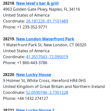
28218
.
New level's bar & grill
4963 Golden Gate Pkwy, Naples, FL 34116
United States of America
Coordinate:
26.181226,-81.7101489
Phone: +1 239-352-9771
28219
.
New London Waterfront Park
1 Waterfront Park St, New London, CT 06320
United States of America
Coordinate:
41.3517043,-72.095019
Phone: +1 860-443-3786
28220
.
New Lucky House
9 Holmer St, White Cross, Hereford HR4 0HS
United Kingdom of Great Britain and Northern Ireland
Coordinate:
52.0590746,-2.7351228
Phone: +44 1432 274127
28221
.
New Lucky House 2