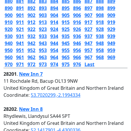
880
881
882
883
884
885
886
887
888
889
890
891
892
893
894
895
896
897
898
899
900
901
902
903
904
905
906
907
908
909
910
911
912
913
914
915
916
917
918
919
920
921
922
923
924
925
926
927
928
929
930
931
932
933
934
935
936
937
938
939
940
941
942
943
944
945
946
947
948
949
950
951
952
953
954
955
956
957
958
959
960
961
962
963
964
965
966
967
968
969
970
971
972
973
974
975
976
Last
28201
.
New Inn 7
11 Rochdale Rd, Bacup OL13 9NW
United Kingdom of Great Britain and Northern Ireland
Coordinate:
53.7020299,-2.1994334
28202
.
New Inn 8
Rhydlewis, Llandysul SA44 5PT
United Kingdom of Great Britain and Northern Ireland
Coordinate:
52.1417901,-4.4300336