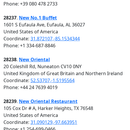
Phone: +39 080 478 2733
28237
.
New No.1 Buffet
1601 S Eufaula Ave, Eufaula, AL 36027
United States of America
Coordinate:
31.872107,-85.1534344
Phone: +1 334-687-8846
28238
.
New Oriental
20 Coleshill Rd, Nuneaton CV10 0NY
United Kingdom of Great Britain and Northern Ireland
Coordinate:
52.53707,-1.5195564
Phone: +44 24 7639 4019
28239
.
New Oriental Restaurant
105 Cox Dr # A, Harker Heights, TX 76548
United States of America
Coordinate:
31.090129,-97.663951
Phone: +1 254-699-0466