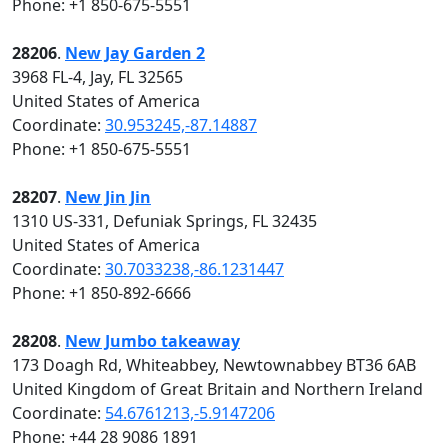
Phone: +1 850-675-5551
28206
.
New Jay Garden 2
3968 FL-4, Jay, FL 32565
United States of America
Coordinate:
30.953245,-87.14887
Phone: +1 850-675-5551
28207
.
New Jin Jin
1310 US-331, Defuniak Springs, FL 32435
United States of America
Coordinate:
30.7033238,-86.1231447
Phone: +1 850-892-6666
28208
.
New Jumbo takeaway
173 Doagh Rd, Whiteabbey, Newtownabbey BT36 6AB
United Kingdom of Great Britain and Northern Ireland
Coordinate:
54.6761213,-5.9147206
Phone: +44 28 9086 1891