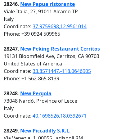
28246
.
New Papua ristorante
Viale Italia, 27, 91011 Alcamo TP
Italy
Coordinate:
37.9759698,12.9561014
Phone: +39 0924 509965
28247
.
New Peking Restaurant Cerritos
19131 Bloomfield Ave, Cerritos, CA 90703
United States of America
Coordinate:
33.8571447,-118.0646905
Phone: +1 562-865-8139
28248
.
New Pergola
73048 Nardò, Province of Lecce
Italy
Coordinate:
40.1698526,18.0392671
28249
.
New Piccadilly S.R.L.
Via Venezia, 1, 00055 Ladispoli RM