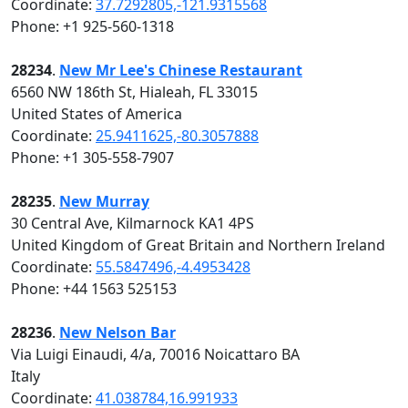
Coordinate:
37.7292805,-121.9315568
Phone: +1 925-560-1318
28234
.
New Mr Lee's Chinese Restaurant
6560 NW 186th St, Hialeah, FL 33015
United States of America
Coordinate:
25.9411625,-80.3057888
Phone: +1 305-558-7907
28235
.
New Murray
30 Central Ave, Kilmarnock KA1 4PS
United Kingdom of Great Britain and Northern Ireland
Coordinate:
55.5847496,-4.4953428
Phone: +44 1563 525153
28236
.
New Nelson Bar
Via Luigi Einaudi, 4/a, 70016 Noicattaro BA
Italy
Coordinate:
41.038784,16.991933