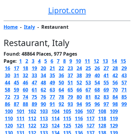
Liprot.com
Home
-
Italy
-
Restaurant
Restaurant
, Italy
Found: 48864 Places, 977 Pages
Page:
1
2
3
4
5
6
7
8
9
10
11
12
13
14
15
16
17
18
19
20
21
22
23
24
25
26
27
28
29
30
31
32
33
34
35
36
37
38
39
40
41
42
43
44
45
46
47
48
49
50
51
52
53
54
55
56
57
58
59
60
61
62
63
64
65
66
67
68
69
70
71
72
73
74
75
76
77
78
79
80
81
82
83
84
85
86
87
88
89
90
91
92
93
94
95
96
97
98
99
100
101
102
103
104
105
106
107
108
109
110
111
112
113
114
115
116
117
118
119
120
121
122
123
124
125
126
127
128
129
130
131
132
133
134
135
136
137
138
139