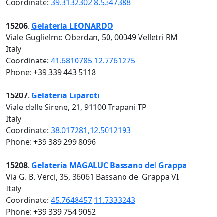
Coordinate:
39.3132302,8.5347388
15206
.
Gelateria LEONARDO
Viale Guglielmo Oberdan, 50, 00049 Velletri RM
Italy
Coordinate:
41.6810785,12.7761275
Phone: +39 339 443 5118
15207
.
Gelateria Liparoti
Viale delle Sirene, 21, 91100 Trapani TP
Italy
Coordinate:
38.017281,12.5012193
Phone: +39 389 299 8096
15208
.
Gelateria MAGALUC Bassano del Grappa
Via G. B. Verci, 35, 36061 Bassano del Grappa VI
Italy
Coordinate:
45.7648457,11.7333243
Phone: +39 339 754 9052