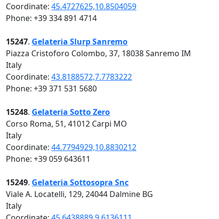
Coordinate:
45.4727625,10.8504059
Phone: +39 334 891 4714
15247
.
Gelateria Slurp Sanremo
Piazza Cristoforo Colombo, 37, 18038 Sanremo IM
Italy
Coordinate:
43.8188572,7.7783222
Phone: +39 371 531 5680
15248
.
Gelateria Sotto Zero
Corso Roma, 51, 41012 Carpi MO
Italy
Coordinate:
44.7794929,10.8830212
Phone: +39 059 643611
15249
.
Gelateria Sottosopra Snc
Viale A. Locatelli, 129, 24044 Dalmine BG
Italy
Coordinate:
45.6438889,9.6136111