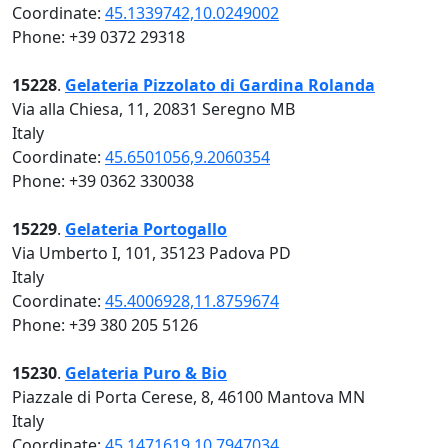
Coordinate:
45.1339742,10.0249002
Phone: +39 0372 29318
15228
.
Gelateria Pizzolato di Gardina Rolanda
Via alla Chiesa, 11, 20831 Seregno MB
Italy
Coordinate:
45.6501056,9.2060354
Phone: +39 0362 330038
15229
.
Gelateria Portogallo
Via Umberto I, 101, 35123 Padova PD
Italy
Coordinate:
45.4006928,11.8759674
Phone: +39 380 205 5126
15230
.
Gelateria Puro & Bio
Piazzale di Porta Cerese, 8, 46100 Mantova MN
Italy
Coordinate:
45.1471619,10.7947034