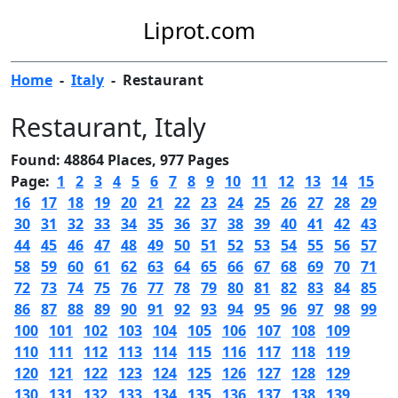
Liprot.com
Home
-
Italy
-
Restaurant
Restaurant
, Italy
Found: 48864 Places, 977 Pages
Page:
1
2
3
4
5
6
7
8
9
10
11
12
13
14
15
16
17
18
19
20
21
22
23
24
25
26
27
28
29
30
31
32
33
34
35
36
37
38
39
40
41
42
43
44
45
46
47
48
49
50
51
52
53
54
55
56
57
58
59
60
61
62
63
64
65
66
67
68
69
70
71
72
73
74
75
76
77
78
79
80
81
82
83
84
85
86
87
88
89
90
91
92
93
94
95
96
97
98
99
100
101
102
103
104
105
106
107
108
109
110
111
112
113
114
115
116
117
118
119
120
121
122
123
124
125
126
127
128
129
130
131
132
133
134
135
136
137
138
139