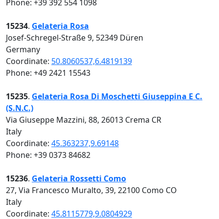
Phone: +39 392 554 1098
15234
.
Gelateria Rosa
Josef-Schregel-Straße 9, 52349 Düren
Germany
Coordinate:
50.8060537,6.4819139
Phone: +49 2421 15543
15235
.
Gelateria Rosa Di Moschetti Giuseppina E C.
(S.N.C.)
Via Giuseppe Mazzini, 88, 26013 Crema CR
Italy
Coordinate:
45.363237,9.69148
Phone: +39 0373 84682
15236
.
Gelateria Rossetti Como
27, Via Francesco Muralto, 39, 22100 Como CO
Italy
Coordinate:
45.8115779,9.0804929