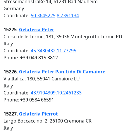
Stresemannstraße 14, 61231 Bad Nauheim
Germany
Coordinate:
50.3645225,8.7391134
15225
.
Gelateria Peter
Corso delle Terme, 181, 35036 Montegrotto Terme PD
Italy
Coordinate:
45.3430432,11.77795
Phone: +39 049 815 3812
15226
.
Gelateria Peter Pan Lido Di Camaiore
Via Italica, 180, 55041 Camaiore LU
Italy
Coordinate:
43.9104309,10.2461233
Phone: +39 0584 66591
15227
.
Gelateria Pierrot
Largo Boccaccino, 2, 26100 Cremona CR
Italy