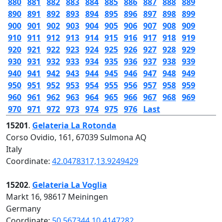
880
881
882
883
884
885
886
887
888
889
890
891
892
893
894
895
896
897
898
899
900
901
902
903
904
905
906
907
908
909
910
911
912
913
914
915
916
917
918
919
920
921
922
923
924
925
926
927
928
929
930
931
932
933
934
935
936
937
938
939
940
941
942
943
944
945
946
947
948
949
950
951
952
953
954
955
956
957
958
959
960
961
962
963
964
965
966
967
968
969
970
971
972
973
974
975
976
Last
15201
.
Gelateria La Rotonda
Corso Ovidio, 161, 67039 Sulmona AQ
Italy
Coordinate:
42.0478317,13.9249429
15202
.
Gelateria La Voglia
Markt 16, 98617 Meiningen
Germany
Coordinate:
50.567344,10.4147282