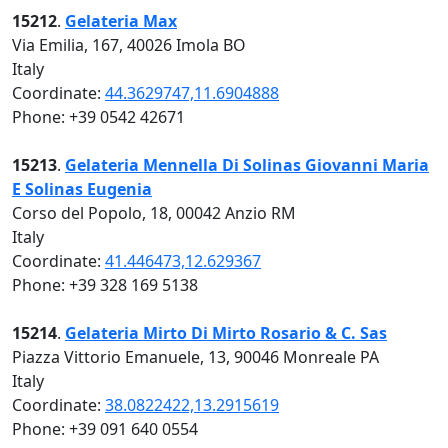
15212
.
Gelateria Max
Via Emilia, 167, 40026 Imola BO
Italy
Coordinate:
44.3629747,11.6904888
Phone: +39 0542 42671
15213
.
Gelateria Mennella Di Solinas Giovanni Maria
E Solinas Eugenia
Corso del Popolo, 18, 00042 Anzio RM
Italy
Coordinate:
41.446473,12.629367
Phone: +39 328 169 5138
15214
.
Gelateria Mirto Di Mirto Rosario & C. Sas
Piazza Vittorio Emanuele, 13, 90046 Monreale PA
Italy
Coordinate:
38.0822422,13.2915619
Phone: +39 091 640 0554