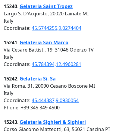
15240
.
Gelateria Saint Tropez
Largo S. D'Acquisto, 20020 Lainate MI
Italy
Coordinate:
45.5744255,9.0274404
15241
.
Gelateria San Marco
Via Cesare Battisti, 19, 31046 Oderzo TV
Italy
Coordinate:
45.784394,12.4960281
15242
.
Gelateria Si. Sa
Via Roma, 31, 20090 Cesano Boscone MI
Italy
Coordinate:
45.444387,9.0930054
Phone: +39 345 349 4500
15243
.
Gelateria Sighieri & Sighieri
Corso Giacomo Matteotti, 63, 56021 Cascina PI