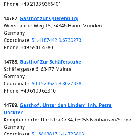
Phone: +49 2133 9366401
14787
.
Gasthof zur Querenburg
Wiershäuser Weg 15, 34346 Hann. Münden
Germany
Coordinate:
51.4187442,9.6730273
Phone: +49 5541 4380
14788
.
Gasthof Zur Schäferstube
Schäfergasse 6, 63477 Maintal
Germany
Coordinate:
50.1523526,8.8027328
Phone: +49 6109 62310
14789
.
Gasthof „Unter den Linden“ Inh. Petra
Dockter
Komptendorfer Dorfstraße 34, 03058 Neuhausen/Spree
Germany
Coordinate:
51.6843817,14.4728803