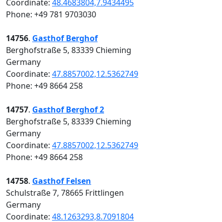
Coordinate:
48.4683804,7.9434495
Phone: +49 781 9703030
14756
.
Gasthof Berghof
Berghofstraße 5, 83339 Chieming
Germany
Coordinate:
47.8857002,12.5362749
Phone: +49 8664 258
14757
.
Gasthof Berghof 2
Berghofstraße 5, 83339 Chieming
Germany
Coordinate:
47.8857002,12.5362749
Phone: +49 8664 258
14758
.
Gasthof Felsen
Schulstraße 7, 78665 Frittlingen
Germany
Coordinate:
48.1263293,8.7091804