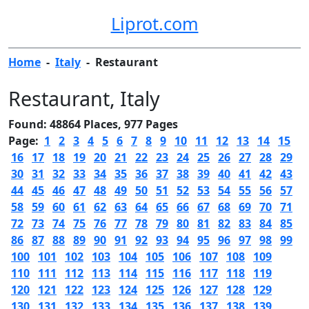
Liprot.com
Home
-
Italy
-
Restaurant
Restaurant
, Italy
Found: 48864 Places, 977 Pages
Page:
1
2
3
4
5
6
7
8
9
10
11
12
13
14
15
16
17
18
19
20
21
22
23
24
25
26
27
28
29
30
31
32
33
34
35
36
37
38
39
40
41
42
43
44
45
46
47
48
49
50
51
52
53
54
55
56
57
58
59
60
61
62
63
64
65
66
67
68
69
70
71
72
73
74
75
76
77
78
79
80
81
82
83
84
85
86
87
88
89
90
91
92
93
94
95
96
97
98
99
100
101
102
103
104
105
106
107
108
109
110
111
112
113
114
115
116
117
118
119
120
121
122
123
124
125
126
127
128
129
130
131
132
133
134
135
136
137
138
139