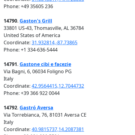
Phone: +49 35605 236
14790
.
Gaston's Grill
33801 US-43, Thomasville, AL 36784
United States of America
Coordinate:
31.932814,-87.73865
Phone: +1 334-636-5444
14791
.
Gastone cibi e facezie
Via Bagni, 6, 06034 Foligno PG
Italy
Coordinate:
42.9564415,12.7044732
Phone: +39 366 922 0044
14792
.
Gastró Aversa
Via Torrebianca, 76, 81031 Aversa CE
Italy
Coordinate:
40.9815737,14.2087381