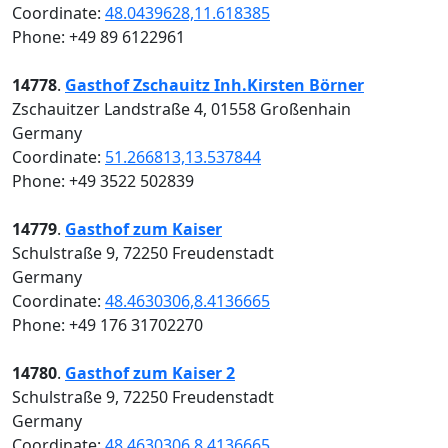
Coordinate:
48.0439628,11.618385
Phone: +49 89 6122961
14778
.
Gasthof Zschauitz Inh.Kirsten Börner
Zschauitzer Landstraße 4, 01558 Großenhain
Germany
Coordinate:
51.266813,13.537844
Phone: +49 3522 502839
14779
.
Gasthof zum Kaiser
Schulstraße 9, 72250 Freudenstadt
Germany
Coordinate:
48.4630306,8.4136665
Phone: +49 176 31702270
14780
.
Gasthof zum Kaiser 2
Schulstraße 9, 72250 Freudenstadt
Germany
Coordinate:
48.4630306,8.4136665