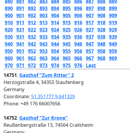
880
881
882
883
884
885
886
887
888
889
890
891
892
893
894
895
896
897
898
899
900
901
902
903
904
905
906
907
908
909
910
911
912
913
914
915
916
917
918
919
920
921
922
923
924
925
926
927
928
929
930
931
932
933
934
935
936
937
938
939
940
941
942
943
944
945
946
947
948
949
950
951
952
953
954
955
956
957
958
959
960
961
962
963
964
965
966
967
968
969
970
971
972
973
974
975
976
Last
14751
.
Gasthof "Zum Ritter" 2
Herzogstraße 4, 34355 Staufenberg
Germany
Coordinate:
51.351777,9.641329
Phone: +49 176 66007656
14752
.
Gasthof "Zur Krone"
Reußenbergstraße 13, 74564 Crailsheim
Germany