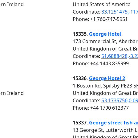
rn Ireland
United States of America
Coordinate:
33.1251475,-11
Phone: +1 760-747-5951
15335
.
George Hotel
173 Commercial St, Aberba
United Kingdom of Great Br
Coordinate:
51.6888428,-3.
Phone: +44 1443 835999
15336
.
George Hotel 2
1 Boston Rd, Spilsby PE23 
rn Ireland
United Kingdom of Great Br
Coordinate:
53.1735756,0.0
Phone: +44 1790 612377
15337
.
George street fish 
13 George St, Lutterworth 
United Kingdom of Great Br