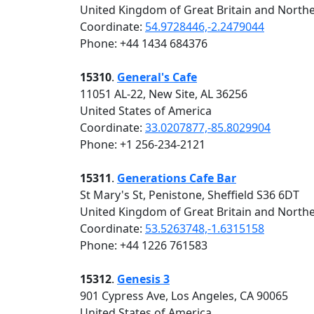
United Kingdom of Great Britain and Northe
Coordinate:
54.9728446,-2.2479044
Phone: +44 1434 684376
15310
.
General's Cafe
11051 AL-22, New Site, AL 36256
United States of America
Coordinate:
33.0207877,-85.8029904
Phone: +1 256-234-2121
15311
.
Generations Cafe Bar
St Mary's St, Penistone, Sheffield S36 6DT
United Kingdom of Great Britain and Northe
Coordinate:
53.5263748,-1.6315158
Phone: +44 1226 761583
15312
.
Genesis 3
901 Cypress Ave, Los Angeles, CA 90065
United States of America