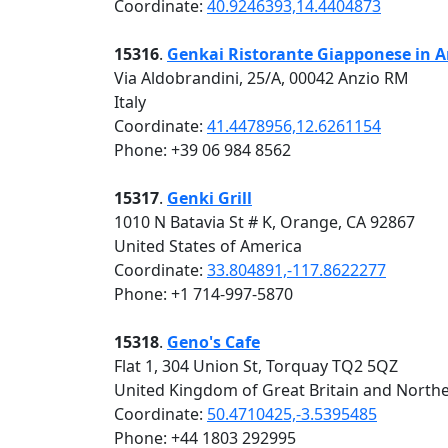
Coordinate:
40.9246393,14.4404873
15316
.
Genkai Ristorante Giapponese in A
Via Aldobrandini, 25/A, 00042 Anzio RM
Italy
Coordinate:
41.4478956,12.6261154
Phone: +39 06 984 8562
15317
.
Genki Grill
1010 N Batavia St # K, Orange, CA 92867
United States of America
Coordinate:
33.804891,-117.8622277
Phone: +1 714-997-5870
15318
.
Geno's Cafe
Flat 1, 304 Union St, Torquay TQ2 5QZ
United Kingdom of Great Britain and Northe
Coordinate:
50.4710425,-3.5395485
Phone: +44 1803 292995