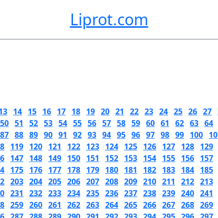
Liprot.com
13
14
15
16
17
18
19
20
21
22
23
24
25
26
27
50
51
52
53
54
55
56
57
58
59
60
61
62
63
64
87
88
89
90
91
92
93
94
95
96
97
98
99
100
10
8
119
120
121
122
123
124
125
126
127
128
129
6
147
148
149
150
151
152
153
154
155
156
157
4
175
176
177
178
179
180
181
182
183
184
185
2
203
204
205
206
207
208
209
210
211
212
213
0
231
232
233
234
235
236
237
238
239
240
241
8
259
260
261
262
263
264
265
266
267
268
269
6
287
288
289
290
291
292
293
294
295
296
297