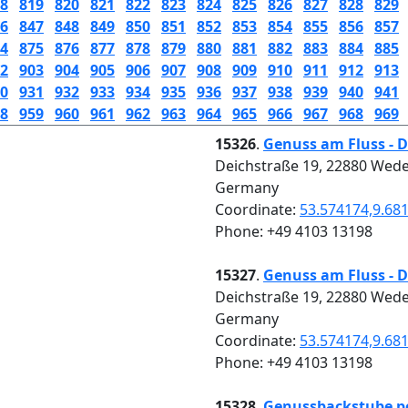
8
819
820
821
822
823
824
825
826
827
828
829
6
847
848
849
850
851
852
853
854
855
856
857
4
875
876
877
878
879
880
881
882
883
884
885
2
903
904
905
906
907
908
909
910
911
912
913
0
931
932
933
934
935
936
937
938
939
940
941
8
959
960
961
962
963
964
965
966
967
968
969
15326
.
Genuss am Fluss - D
Deichstraße 19, 22880 Wede
Germany
Coordinate:
53.574174,9.68
Phone: +49 4103 13198
15327
.
Genuss am Fluss - D
Deichstraße 19, 22880 Wede
Germany
Coordinate:
53.574174,9.68
Phone: +49 4103 13198
15328
.
Genussbackstube p