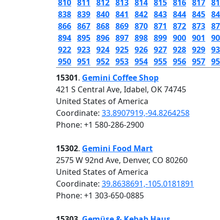
810
811
812
813
814
815
816
817
81
838
839
840
841
842
843
844
845
84
866
867
868
869
870
871
872
873
87
894
895
896
897
898
899
900
901
90
922
923
924
925
926
927
928
929
93
950
951
952
953
954
955
956
957
95
15301
.
Gemini Coffee Shop
421 S Central Ave, Idabel, OK 74745
United States of America
Coordinate:
33.8907919,-94.8264258
Phone: +1 580-286-2900
15302
.
Gemini Food Mart
2575 W 92nd Ave, Denver, CO 80260
United States of America
Coordinate:
39.8638691,-105.0181891
Phone: +1 303-650-0885
15303
.
Gemüse & Kebab Haus