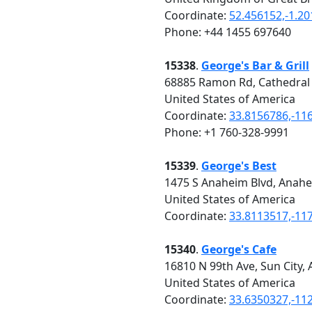
Coordinate:
52.456152,-1.2
Phone: +44 1455 697640
15338
.
George's Bar & Grill
68885 Ramon Rd, Cathedral 
United States of America
Coordinate:
33.8156786,-11
Phone: +1 760-328-9991
15339
.
George's Best
1475 S Anaheim Blvd, Anahe
United States of America
Coordinate:
33.8113517,-11
15340
.
George's Cafe
16810 N 99th Ave, Sun City,
United States of America
Coordinate:
33.6350327,-11