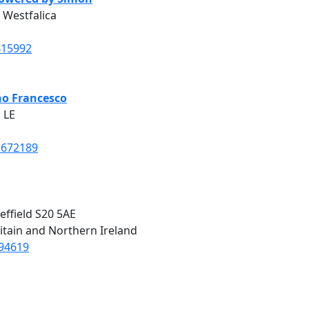
a Westfalica
415992
no Francesco
 LE
1672189
effield S20 5AE
itain and Northern Ireland
594619