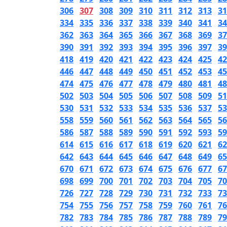
306
307
308
309
310
311
312
313
31
334
335
336
337
338
339
340
341
34
362
363
364
365
366
367
368
369
37
390
391
392
393
394
395
396
397
39
418
419
420
421
422
423
424
425
42
446
447
448
449
450
451
452
453
45
474
475
476
477
478
479
480
481
48
502
503
504
505
506
507
508
509
51
530
531
532
533
534
535
536
537
53
558
559
560
561
562
563
564
565
56
586
587
588
589
590
591
592
593
59
614
615
616
617
618
619
620
621
62
642
643
644
645
646
647
648
649
65
670
671
672
673
674
675
676
677
67
698
699
700
701
702
703
704
705
70
726
727
728
729
730
731
732
733
73
754
755
756
757
758
759
760
761
76
782
783
784
785
786
787
788
789
79