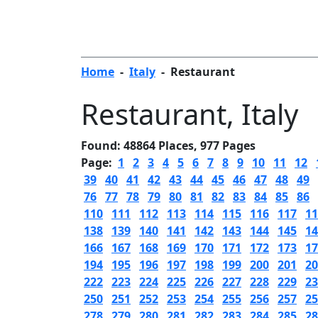
Home
-
Italy
-
Restaurant
Restaurant
, Italy
Found: 48864 Places, 977 Pages
Page:
1
2
3
4
5
6
7
8
9
10
11
12
39
40
41
42
43
44
45
46
47
48
49
76
77
78
79
80
81
82
83
84
85
86
110
111
112
113
114
115
116
117
11
138
139
140
141
142
143
144
145
14
166
167
168
169
170
171
172
173
17
194
195
196
197
198
199
200
201
20
222
223
224
225
226
227
228
229
23
250
251
252
253
254
255
256
257
25
278
279
280
281
282
283
284
285
28