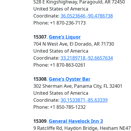
528 E Kingshighway, Paragould, AR 72450
United States of America
Coordinate:
36.0523646,-90.4786738
Phone: +1 870-236-7173
15307
.
Gene's Liquor
704 N West Ave, El Dorado, AR 71730
United States of America
Coordinate:
33.2189718,-92.6657634
Phone: +1 870-863-0261
15308
.
Gene's Oyster Bar
302 Sherman Ave, Panama City, FL 32401
United States of America
Coordinate:
30.1533871,-85.63339
Phone: +1 850-785-1232
15309
.
General Havelock Inn 3
9 Ratcliffe Rd, Haydon Bridge, Hexham NE47