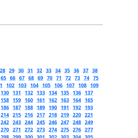
28
29
30
31
32
33
34
35
36
37
38
65
66
67
68
69
70
71
72
73
74
75
1
102
103
104
105
106
107
108
109
130
131
132
133
134
135
136
137
158
159
160
161
162
163
164
165
186
187
188
189
190
191
192
193
214
215
216
217
218
219
220
221
242
243
244
245
246
247
248
249
270
271
272
273
274
275
276
277
298
299
300
301
302
303
304
305