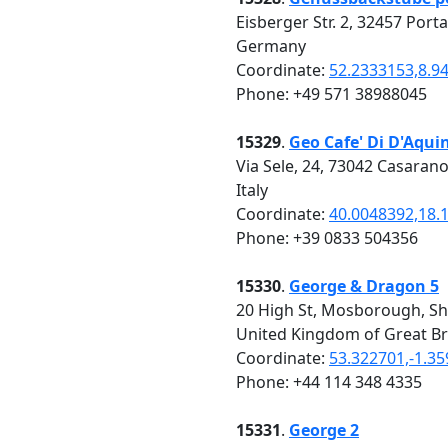
Eisberger Str. 2, 32457 Port
Germany
Coordinate:
52.2333153,8.9
Phone: +49 571 38988045
15329
.
Geo Cafe' Di D'Aqui
Via Sele, 24, 73042 Casarano
Italy
Coordinate:
40.0048392,18.
Phone: +39 0833 504356
15330
.
George & Dragon 5
20 High St, Mosborough, Sh
United Kingdom of Great Br
Coordinate:
53.322701,-1.3
Phone: +44 114 348 4335
15331
.
George 2