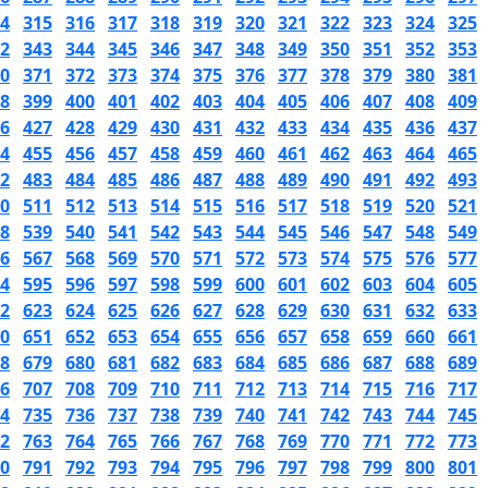
4
315
316
317
318
319
320
321
322
323
324
325
2
343
344
345
346
347
348
349
350
351
352
353
0
371
372
373
374
375
376
377
378
379
380
381
8
399
400
401
402
403
404
405
406
407
408
409
6
427
428
429
430
431
432
433
434
435
436
437
4
455
456
457
458
459
460
461
462
463
464
465
2
483
484
485
486
487
488
489
490
491
492
493
0
511
512
513
514
515
516
517
518
519
520
521
8
539
540
541
542
543
544
545
546
547
548
549
6
567
568
569
570
571
572
573
574
575
576
577
4
595
596
597
598
599
600
601
602
603
604
605
2
623
624
625
626
627
628
629
630
631
632
633
0
651
652
653
654
655
656
657
658
659
660
661
8
679
680
681
682
683
684
685
686
687
688
689
6
707
708
709
710
711
712
713
714
715
716
717
4
735
736
737
738
739
740
741
742
743
744
745
2
763
764
765
766
767
768
769
770
771
772
773
0
791
792
793
794
795
796
797
798
799
800
801