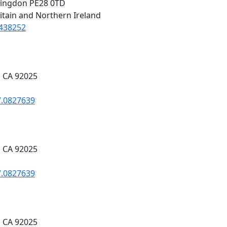
ntingdon PE28 0TD
itain and Northern Ireland
3438252
, CA 92025
7.0827639
, CA 92025
7.0827639
, CA 92025