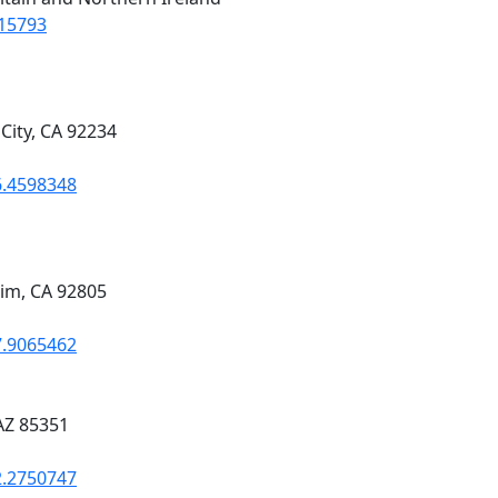
015793
City, CA 92234
6.4598348
im, CA 92805
7.9065462
 AZ 85351
2.2750747