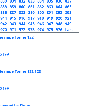
830
831
832
833
834
835
836
837
858
859
860
861
862
863
864
865
886
887
888
889
890
891
892
893
914
915
916
917
918
919
920
921
942
943
944
945
946
947
948
949
970
971
972
973
974
975
976
Last
ie neue Tonne 122
l
12199
ie neue Tonne 122 123
l
12199
owered by Simon