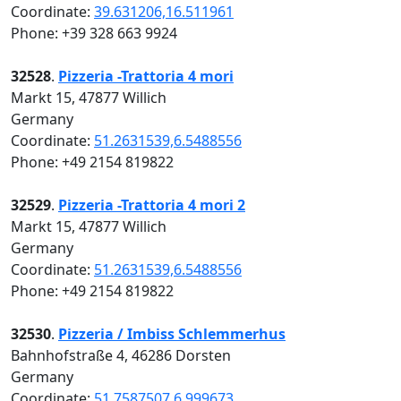
Coordinate:
39.631206,16.511961
Phone: +39 328 663 9924
32528
.
Pizzeria -Trattoria 4 mori
Markt 15, 47877 Willich
Germany
Coordinate:
51.2631539,6.5488556
Phone: +49 2154 819822
32529
.
Pizzeria -Trattoria 4 mori 2
Markt 15, 47877 Willich
Germany
Coordinate:
51.2631539,6.5488556
Phone: +49 2154 819822
32530
.
Pizzeria / Imbiss Schlemmerhus
Bahnhofstraße 4, 46286 Dorsten
Germany
Coordinate:
51.7587507,6.999673