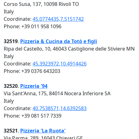
Corso Susa, 137, 10098 Rivoli TO
Italy
Coordinate:
45.0774435,7.5151742
Phone: +39 011 958 1096
32519
.
Pizzeria & Cucina da Totò e figli
Ripa del Castello, 10, 46043 Castiglione delle Stiviere MN
Italy
Coordinate:
45.3923972,10.4914426
Phone: +39 0376 643203
32520
.
Pizzeria '94
Via Sant'Anna, 175, 84014 Nocera Inferiore SA
Italy
Coordinate:
40.7538571,14.6392583
Phone: +39 081 517 7339
32521
.
Pizzeria 'La Ruota'
Via Parma, 289, 16043 Chiavari GE