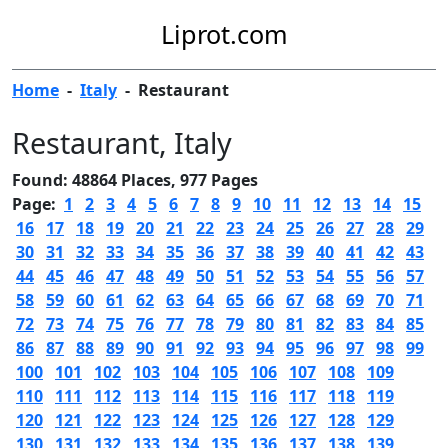
Liprot.com
Home
-
Italy
-
Restaurant
Restaurant
, Italy
Found: 48864 Places, 977 Pages
Page:
1
2
3
4
5
6
7
8
9
10
11
12
13
14
15
16
17
18
19
20
21
22
23
24
25
26
27
28
29
30
31
32
33
34
35
36
37
38
39
40
41
42
43
44
45
46
47
48
49
50
51
52
53
54
55
56
57
58
59
60
61
62
63
64
65
66
67
68
69
70
71
72
73
74
75
76
77
78
79
80
81
82
83
84
85
86
87
88
89
90
91
92
93
94
95
96
97
98
99
100
101
102
103
104
105
106
107
108
109
110
111
112
113
114
115
116
117
118
119
120
121
122
123
124
125
126
127
128
129
130
131
132
133
134
135
136
137
138
139