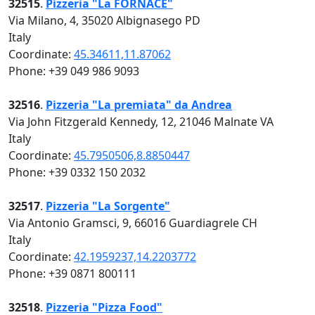
32515
.
Pizzeria "La FORNACE"
Via Milano, 4, 35020 Albignasego PD
Italy
Coordinate:
45.34611,11.87062
Phone: +39 049 986 9093
32516
.
Pizzeria "La premiata" da Andrea
Via John Fitzgerald Kennedy, 12, 21046 Malnate VA
Italy
Coordinate:
45.7950506,8.8850447
Phone: +39 0332 150 2032
32517
.
Pizzeria "La Sorgente"
Via Antonio Gramsci, 9, 66016 Guardiagrele CH
Italy
Coordinate:
42.1959237,14.2203772
Phone: +39 0871 800111
32518
.
Pizzeria "Pizza Food"