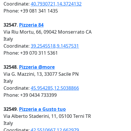
Coordinate:
40.7930721,14.3724132
Phone: +39 081 341 1435
32547
.
Pizzeria 84
Via Riu Mortu, 66, 09042 Monserrato CA
Italy
Coordinate:
39.2545518,9.1457531
Phone: +39 070 311 5361
32548
.
Pizzeria @more
Via G. Mazzini, 13, 33077 Sacile PN
Italy
Coordinate:
45.954285,12.5038866
Phone: +39 0434 733399
32549
.
Pizzeria a Gusto tuo
Via Alberto Staderini, 11, 05100 Terni TR
Italy
Coordinate:
42.5510667,12.662979