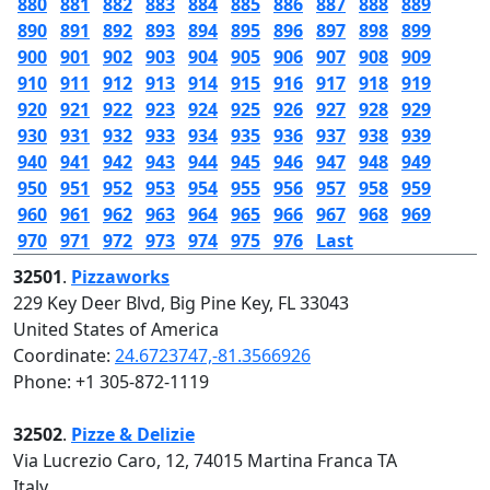
880
881
882
883
884
885
886
887
888
889
890
891
892
893
894
895
896
897
898
899
900
901
902
903
904
905
906
907
908
909
910
911
912
913
914
915
916
917
918
919
920
921
922
923
924
925
926
927
928
929
930
931
932
933
934
935
936
937
938
939
940
941
942
943
944
945
946
947
948
949
950
951
952
953
954
955
956
957
958
959
960
961
962
963
964
965
966
967
968
969
970
971
972
973
974
975
976
Last
32501
.
Pizzaworks
229 Key Deer Blvd, Big Pine Key, FL 33043
United States of America
Coordinate:
24.6723747,-81.3566926
Phone: +1 305-872-1119
32502
.
Pizze & Delizie
Via Lucrezio Caro, 12, 74015 Martina Franca TA
Italy