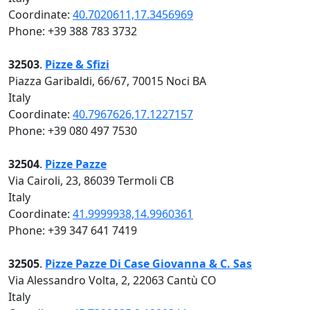
Coordinate:
40.7020611,17.3456969
Phone: +39 388 783 3732
32503
.
Pizze & Sfizi
Piazza Garibaldi, 66/67, 70015 Noci BA
Italy
Coordinate:
40.7967626,17.1227157
Phone: +39 080 497 7530
32504
.
Pizze Pazze
Via Cairoli, 23, 86039 Termoli CB
Italy
Coordinate:
41.9999938,14.9960361
Phone: +39 347 641 7419
32505
.
Pizze Pazze Di Case Giovanna & C. Sas
Via Alessandro Volta, 2, 22063 Cantù CO
Italy