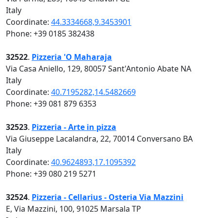
Italy
Coordinate:
44.3334668,9.3453901
Phone: +39 0185 382438
32522
.
Pizzeria 'O Maharaja
Via Casa Aniello, 129, 80057 Sant'Antonio Abate NA
Italy
Coordinate:
40.7195282,14.5482669
Phone: +39 081 879 6353
32523
.
Pizzeria - Arte in pizza
Via Giuseppe Lacalandra, 22, 70014 Conversano BA
Italy
Coordinate:
40.9624893,17.1095392
Phone: +39 080 219 5271
32524
.
Pizzeria - Cellarius - Osteria Via Mazzini
E, Via Mazzini, 100, 91025 Marsala TP