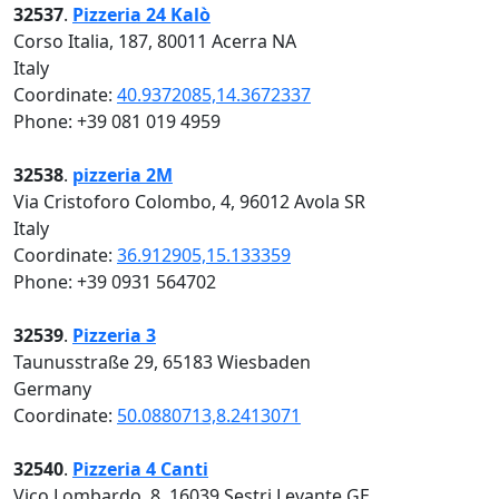
32537
.
Pizzeria 24 Kalò
Corso Italia, 187, 80011 Acerra NA
Italy
Coordinate:
40.9372085,14.3672337
Phone: +39 081 019 4959
32538
.
pizzeria 2M
Via Cristoforo Colombo, 4, 96012 Avola SR
Italy
Coordinate:
36.912905,15.133359
Phone: +39 0931 564702
32539
.
Pizzeria 3
Taunusstraße 29, 65183 Wiesbaden
Germany
Coordinate:
50.0880713,8.2413071
32540
.
Pizzeria 4 Canti
Vico Lombardo, 8, 16039 Sestri Levante GE