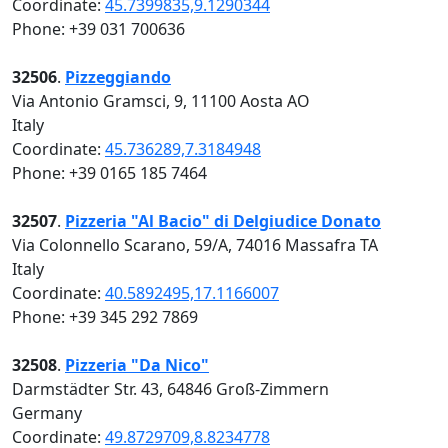
Coordinate:
45.7399835,9.1290344
Phone: +39 031 700636
32506
.
Pizzeggiando
Via Antonio Gramsci, 9, 11100 Aosta AO
Italy
Coordinate:
45.736289,7.3184948
Phone: +39 0165 185 7464
32507
.
Pizzeria "Al Bacio" di Delgiudice Donato
Via Colonnello Scarano, 59/A, 74016 Massafra TA
Italy
Coordinate:
40.5892495,17.1166007
Phone: +39 345 292 7869
32508
.
Pizzeria "Da Nico"
Darmstädter Str. 43, 64846 Groß-Zimmern
Germany
Coordinate:
49.8729709,8.8234778