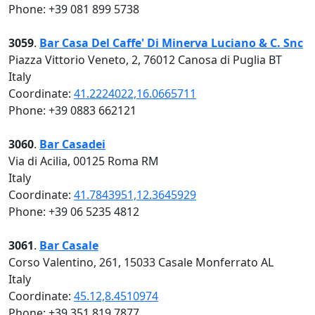
Phone: +39 081 899 5738
3059
.
Bar Casa Del Caffe' Di Minerva Luciano & C. Snc
Piazza Vittorio Veneto, 2, 76012 Canosa di Puglia BT
Italy
Coordinate:
41.2224022,16.0665711
Phone: +39 0883 662121
3060
.
Bar Casadei
Via di Acilia, 00125 Roma RM
Italy
Coordinate:
41.7843951,12.3645929
Phone: +39 06 5235 4812
3061
.
Bar Casale
Corso Valentino, 261, 15033 Casale Monferrato AL
Italy
Coordinate:
45.12,8.4510974
Phone: +39 351 819 7877