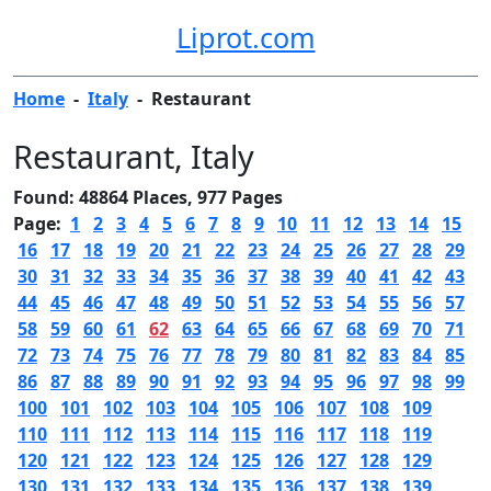
Liprot.com
Home
-
Italy
-
Restaurant
Restaurant
, Italy
Found: 48864 Places, 977 Pages
Page:
1
2
3
4
5
6
7
8
9
10
11
12
13
14
15
16
17
18
19
20
21
22
23
24
25
26
27
28
29
30
31
32
33
34
35
36
37
38
39
40
41
42
43
44
45
46
47
48
49
50
51
52
53
54
55
56
57
58
59
60
61
62
63
64
65
66
67
68
69
70
71
72
73
74
75
76
77
78
79
80
81
82
83
84
85
86
87
88
89
90
91
92
93
94
95
96
97
98
99
100
101
102
103
104
105
106
107
108
109
110
111
112
113
114
115
116
117
118
119
120
121
122
123
124
125
126
127
128
129
130
131
132
133
134
135
136
137
138
139