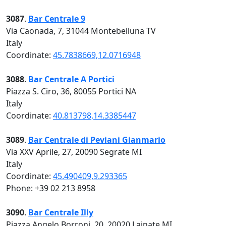
3087
.
Bar Centrale 9
Via Caonada, 7, 31044 Montebelluna TV
Italy
Coordinate:
45.7838669,12.0716948
3088
.
Bar Centrale A Portici
Piazza S. Ciro, 36, 80055 Portici NA
Italy
Coordinate:
40.813798,14.3385447
3089
.
Bar Centrale di Peviani Gianmario
Via XXV Aprile, 27, 20090 Segrate MI
Italy
Coordinate:
45.490409,9.293365
Phone: +39 02 213 8958
3090
.
Bar Centrale Illy
Piazza Angelo Borroni, 20, 20020 Lainate MI