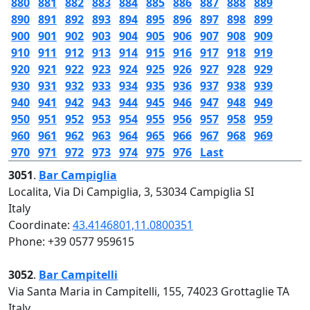
880
881
882
883
884
885
886
887
888
889
890
891
892
893
894
895
896
897
898
899
900
901
902
903
904
905
906
907
908
909
910
911
912
913
914
915
916
917
918
919
920
921
922
923
924
925
926
927
928
929
930
931
932
933
934
935
936
937
938
939
940
941
942
943
944
945
946
947
948
949
950
951
952
953
954
955
956
957
958
959
960
961
962
963
964
965
966
967
968
969
970
971
972
973
974
975
976
Last
3051
.
Bar Campiglia
Localita, Via Di Campiglia, 3, 53034 Campiglia SI
Italy
Coordinate:
43.4146801,11.0800351
Phone: +39 0577 959615
3052
.
Bar Campitelli
Via Santa Maria in Campitelli, 155, 74023 Grottaglie TA
Italy