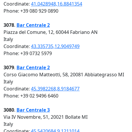
Coordinate:
41.0428948,16.8841354
Phone: +39 080 929 0890
3078
.
Bar Centrale 2
Piazza del Comune, 12, 60044 Fabriano AN
Italy
Coordinate:
43.335735,12.9049749
Phone: +39 0732 5979
3079
.
Bar Centrale 2
Corso Giacomo Matteotti, 58, 20081 Abbiategrasso MI
Italy
Coordinate:
45.3982268,8.9184677
Phone: +39 02 9496 6460
3080
.
Bar Centrale 3
Via IV Novembre, 51, 20021 Bollate MI
Italy
Coordinate:
45.5420684,9.1211014