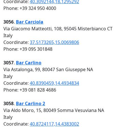
Coordinate:
40.3092144,18.1295292
Phone: +39 324 950 4000
3056
.
Bar Carciola
Via Giacomo Matteotti, 108, 95045 Misterbianco CT
Italy
Coordinate:
37.5173265,15.0069806
Phone: +39 095 301848
3057
.
Bar Carlino
Via Astalonga, 99, 80047 San Giuseppe NA
Italy
Coordinate:
40.8390459,14.4934834
Phone: +39 081 828 4686
3058
.
Bar Carlino 2
Via Aldo Moro, 15, 80049 Somma Vesuviana NA
Italy
Coordinate:
40.8724117,14.4383002