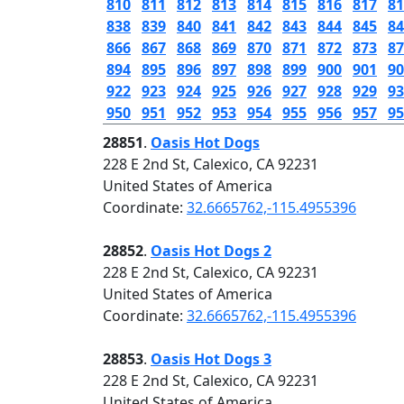
810
811
812
813
814
815
816
817
81
838
839
840
841
842
843
844
845
84
866
867
868
869
870
871
872
873
87
894
895
896
897
898
899
900
901
90
922
923
924
925
926
927
928
929
93
950
951
952
953
954
955
956
957
95
28851
.
Oasis Hot Dogs
228 E 2nd St, Calexico, CA 92231
United States of America
Coordinate:
32.6665762,-115.4955396
28852
.
Oasis Hot Dogs 2
228 E 2nd St, Calexico, CA 92231
United States of America
Coordinate:
32.6665762,-115.4955396
28853
.
Oasis Hot Dogs 3
228 E 2nd St, Calexico, CA 92231
United States of America