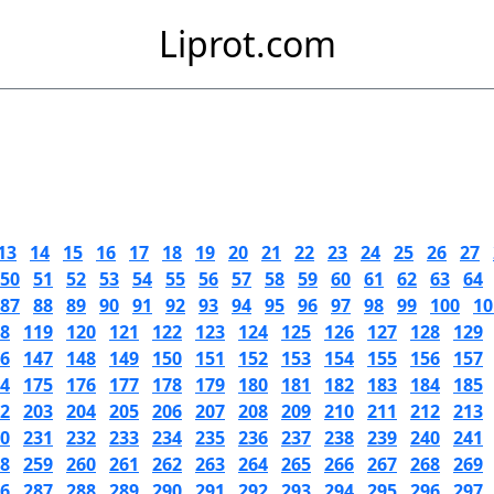
Liprot.com
13
14
15
16
17
18
19
20
21
22
23
24
25
26
27
50
51
52
53
54
55
56
57
58
59
60
61
62
63
64
87
88
89
90
91
92
93
94
95
96
97
98
99
100
10
8
119
120
121
122
123
124
125
126
127
128
129
6
147
148
149
150
151
152
153
154
155
156
157
4
175
176
177
178
179
180
181
182
183
184
185
2
203
204
205
206
207
208
209
210
211
212
213
0
231
232
233
234
235
236
237
238
239
240
241
8
259
260
261
262
263
264
265
266
267
268
269
6
287
288
289
290
291
292
293
294
295
296
297