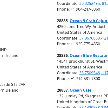
Coordinate:
30.3252495,-81
Phone: +1 904-247-0060
28885
.
Ocean 9 Crab Cajun
4250 Lone Tree Wy, Antioch
United States of America
Coordinate:
37.9676668,-12
Phone: +1 925-775-4850
 4ND
rn Ireland
28886
.
Ocean Blue Restau
14541 Brookhurst St, Westm
United States of America
Coordinate:
33.7509546,-11
Phone: +1 714-531-7800
castle ST5 2AR
rn Ireland
28887
.
Ocean Cafe
132 Lumley Rd, Skegness P
United Kingdom of Great Br
Coordinate:
53.1420958,0.3