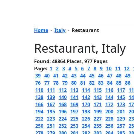
Home
-
Italy
-
Restaurant
Restaurant
, Italy
Found: 48864 Places, 977 Pages
Page:
1
2
3
4
5
6
7
8
9
10
11
12
39
40
41
42
43
44
45
46
47
48
49
76
77
78
79
80
81
82
83
84
85
86
110
111
112
113
114
115
116
117
11
138
139
140
141
142
143
144
145
14
166
167
168
169
170
171
172
173
17
194
195
196
197
198
199
200
201
20
222
223
224
225
226
227
228
229
23
250
251
252
253
254
255
256
257
25
278
279
280
281
282
283
284
285
28