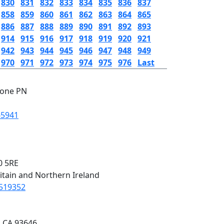
830
831
832
833
834
835
836
837
858
859
860
861
862
863
864
865
886
887
888
889
890
891
892
893
914
915
916
917
918
919
920
921
942
943
944
945
946
947
948
949
970
971
972
973
974
975
976
Last
none PN
65941
0 5RE
itain and Northern Ireland
3519352
, CA 93646