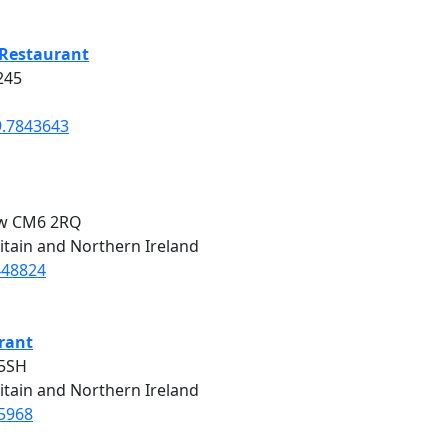
 Restaurant
245
9.7843643
ow CM6 2RQ
itain and Northern Ireland
448824
rant
 5SH
itain and Northern Ireland
55968