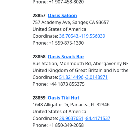
Phone: +1 907-458-8020
28857
.
Oasis Saloon
757 Academy Ave, Sanger, CA 93657
United States of America
Coordinate:
36.70543,-119.556039
Phone: +1 559-875-1390
28858
.
Oasis Snack Bar
Bus Station, Monmouth Rd, Abergavenny N
United Kingdom of Great Britain and Northe
Coordinate:
51.8214496,-3.0148971
Phone: +44 1873 855375
28859
.
Oasis Tiki Hut
1648 Alligator Dr, Panacea, FL 32346
United States of America
Coordinate:
29.9037651,-84.4171537
Phone: +1 850-349-2058