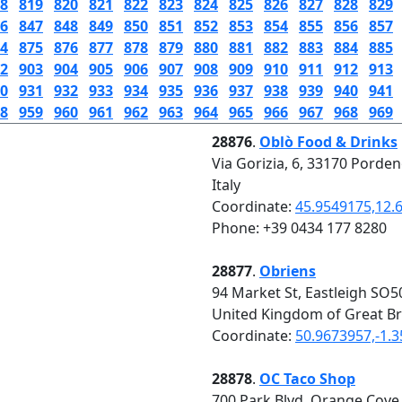
8
819
820
821
822
823
824
825
826
827
828
829
6
847
848
849
850
851
852
853
854
855
856
857
4
875
876
877
878
879
880
881
882
883
884
885
2
903
904
905
906
907
908
909
910
911
912
913
0
931
932
933
934
935
936
937
938
939
940
941
8
959
960
961
962
963
964
965
966
967
968
969
28876
.
Oblò Food & Drinks
Via Gorizia, 6, 33170 Porde
Italy
Coordinate:
45.9549175,12.
Phone: +39 0434 177 8280
28877
.
Obriens
94 Market St, Eastleigh SO5
United Kingdom of Great Br
Coordinate:
50.9673957,-1.
28878
.
OC Taco Shop
700 Park Blvd, Orange Cove