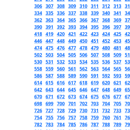
306
307
308
309
310
311
312
313
31
334
335
336
337
338
339
340
341
34
362
363
364
365
366
367
368
369
37
390
391
392
393
394
395
396
397
39
418
419
420
421
422
423
424
425
42
446
447
448
449
450
451
452
453
45
474
475
476
477
478
479
480
481
48
502
503
504
505
506
507
508
509
51
530
531
532
533
534
535
536
537
53
558
559
560
561
562
563
564
565
56
586
587
588
589
590
591
592
593
59
614
615
616
617
618
619
620
621
62
642
643
644
645
646
647
648
649
65
670
671
672
673
674
675
676
677
67
698
699
700
701
702
703
704
705
70
726
727
728
729
730
731
732
733
73
754
755
756
757
758
759
760
761
76
782
783
784
785
786
787
788
789
79