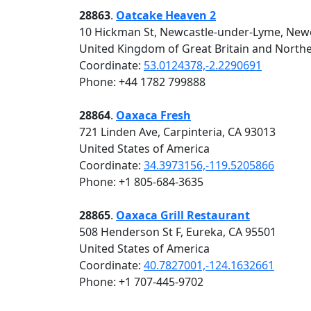
28863
.
Oatcake Heaven 2
10 Hickman St, Newcastle-under-Lyme, New
United Kingdom of Great Britain and Northe
Coordinate:
53.0124378,-2.2290691
Phone: +44 1782 799888
28864
.
Oaxaca Fresh
721 Linden Ave, Carpinteria, CA 93013
United States of America
Coordinate:
34.3973156,-119.5205866
Phone: +1 805-684-3635
28865
.
Oaxaca Grill Restaurant
508 Henderson St F, Eureka, CA 95501
United States of America
Coordinate:
40.7827001,-124.1632661
Phone: +1 707-445-9702