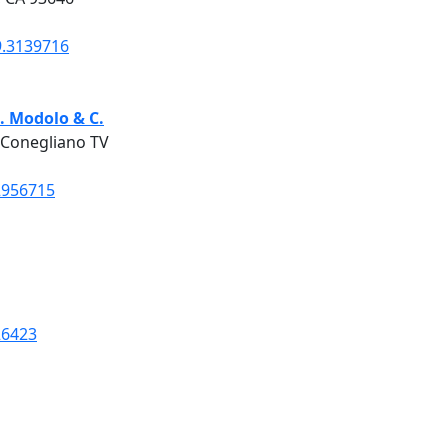
9.3139716
. Modolo & C.
 Conegliano TV
2956715
26423