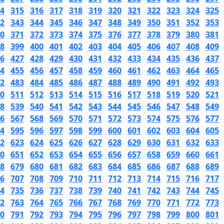
4
315
316
317
318
319
320
321
322
323
324
325
2
343
344
345
346
347
348
349
350
351
352
353
0
371
372
373
374
375
376
377
378
379
380
381
8
399
400
401
402
403
404
405
406
407
408
409
6
427
428
429
430
431
432
433
434
435
436
437
4
455
456
457
458
459
460
461
462
463
464
465
2
483
484
485
486
487
488
489
490
491
492
493
0
511
512
513
514
515
516
517
518
519
520
521
8
539
540
541
542
543
544
545
546
547
548
549
6
567
568
569
570
571
572
573
574
575
576
577
4
595
596
597
598
599
600
601
602
603
604
605
2
623
624
625
626
627
628
629
630
631
632
633
0
651
652
653
654
655
656
657
658
659
660
661
8
679
680
681
682
683
684
685
686
687
688
689
6
707
708
709
710
711
712
713
714
715
716
717
4
735
736
737
738
739
740
741
742
743
744
745
2
763
764
765
766
767
768
769
770
771
772
773
0
791
792
793
794
795
796
797
798
799
800
801