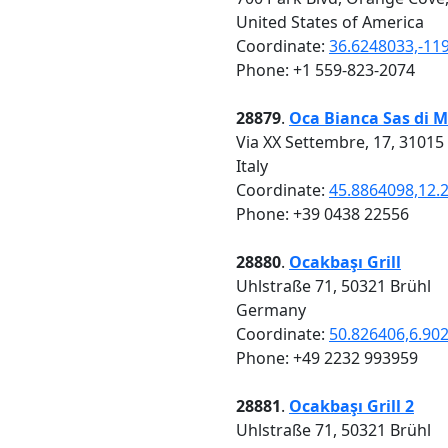
United States of America
Coordinate:
36.6248033,-11
Phone: +1 559-823-2074
28879
.
Oca Bianca Sas di M
Via XX Settembre, 17, 31015
Italy
Coordinate:
45.8864098,12.
Phone: +39 0438 22556
28880
.
Ocakbaşı Grill
Uhlstraße 71, 50321 Brühl
Germany
Coordinate:
50.826406,6.90
Phone: +49 2232 993959
28881
.
Ocakbaşı Grill 2
Uhlstraße 71, 50321 Brühl