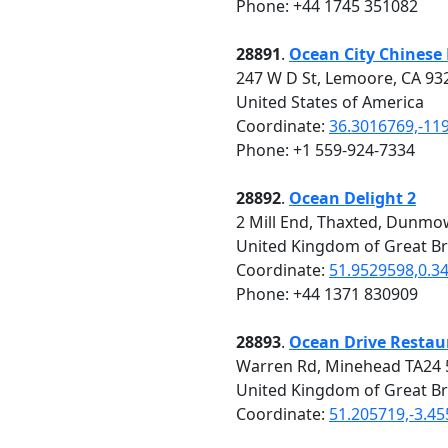
Phone: +44 1745 351082
28891
.
Ocean City Chinese
247 W D St, Lemoore, CA 93
United States of America
Coordinate:
36.3016769,-11
Phone: +1 559-924-7334
28892
.
Ocean Delight 2
2 Mill End, Thaxted, Dunm
United Kingdom of Great Br
Coordinate:
51.9529598,0.3
Phone: +44 1371 830909
28893
.
Ocean Drive Restau
Warren Rd, Minehead TA24
United Kingdom of Great Br
Coordinate:
51.205719,-3.4