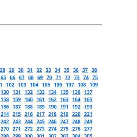
28
29
30
31
32
33
34
35
36
37
38
65
66
67
68
69
70
71
72
73
74
75
1
102
103
104
105
106
107
108
109
130
131
132
133
134
135
136
137
158
159
160
161
162
163
164
165
186
187
188
189
190
191
192
193
214
215
216
217
218
219
220
221
242
243
244
245
246
247
248
249
270
271
272
273
274
275
276
277
298
299
300
301
302
303
304
305