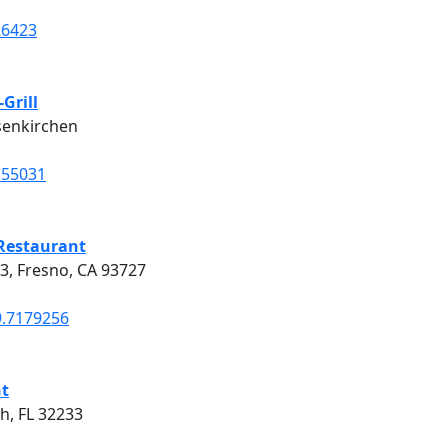
26423
Grill
lsenkirchen
155031
Restaurant
3, Fresno, CA 93727
9.7179256
nt
h, FL 32233