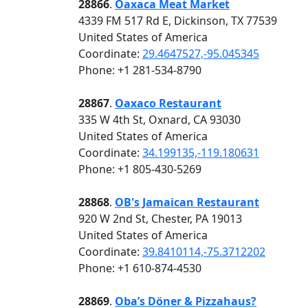
28866
.
Oaxaca Meat Market
4339 FM 517 Rd E, Dickinson, TX 77539
United States of America
Coordinate:
29.4647527,-95.045345
Phone: +1 281-534-8790
28867
.
Oaxaco Restaurant
335 W 4th St, Oxnard, CA 93030
United States of America
Coordinate:
34.199135,-119.180631
Phone: +1 805-430-5269
28868
.
OB's Jamaican Restaurant
920 W 2nd St, Chester, PA 19013
United States of America
Coordinate:
39.8410114,-75.3712202
Phone: +1 610-874-4530
28869
.
Oba’s Döner & Pizzahaus?