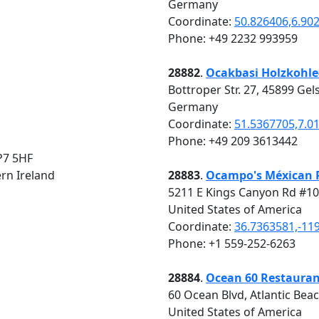
Germany
Coordinate:
50.826406,6.90
Phone: +49 2232 993959
28882
.
Ocakbasi Holzkohle-
Bottroper Str. 27, 45899 Ge
Germany
Coordinate:
51.5367705,7.0
Phone: +49 209 3613442
P7 5HF
rn Ireland
28883
.
Ocampo's Méxican 
5211 E Kings Canyon Rd #10
United States of America
Coordinate:
36.7363581,-11
Phone: +1 559-252-6263
28884
.
Ocean 60 Restaura
60 Ocean Blvd, Atlantic Beac
United States of America