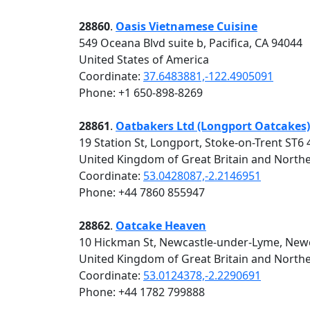
28860
.
Oasis Vietnamese Cuisine
549 Oceana Blvd suite b, Pacifica, CA 94044
United States of America
Coordinate:
37.6483881,-122.4905091
Phone: +1 650-898-8269
28861
.
Oatbakers Ltd (Longport Oatcakes)
19 Station St, Longport, Stoke-on-Trent ST6
United Kingdom of Great Britain and Northe
Coordinate:
53.0428087,-2.2146951
Phone: +44 7860 855947
28862
.
Oatcake Heaven
10 Hickman St, Newcastle-under-Lyme, New
United Kingdom of Great Britain and Northe
Coordinate:
53.0124378,-2.2290691
Phone: +44 1782 799888