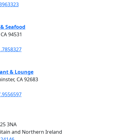
.3963323
 & Seafood
, CA 94531
1.7858327
rant & Lounge
inster, CA 92683
7.9556597
E25 3NA
itain and Northern Ireland
424146